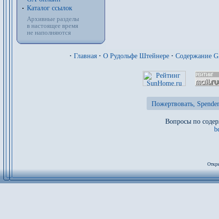
Каталог ссылок
Архивные разделы
в настоящее время
не наполняются
·
Главная
·
О Рудольфе Штейнере
·
Содержание 
Пожертвовать, Spenden
Вопросы по содер
b
Откры