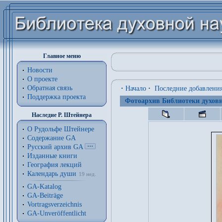
Главное меню
Новости
О проекте
Обратная связь
·
Начало
·
Последние добавлени
Поддержка проекта
Фотоархив Библиотеки духовн
Наследие Р. Штейнера
О Рудольфе Штейнере
Содержание GA
Русский архив GA
Изданные книги
География лекций
Календарь души
19 нед.
GA-Katalog
GA-Beiträge
Vortragsverzeichnis
GA-Unveröffentlicht