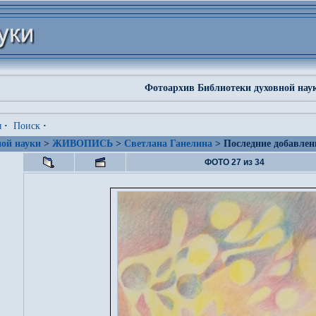
Фотоархив Библиотеки духовной нау
я
·
Поиск
·
ой науки
>
ЖИВОПИСЬ
>
Светлана Ганелина
> Последние добавлен
ФОТО 27 из 34