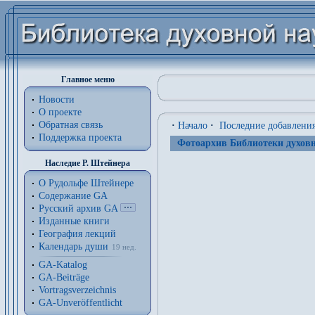
Главное меню
Новости
О проекте
Обратная связь
·
Начало
·
Последние добавлени
Поддержка проекта
Фотоархив Библиотеки духовн
Наследие Р. Штейнера
О Рудольфе Штейнере
Содержание GA
Русский архив GA
Изданные книги
География лекций
Календарь души
19 нед.
GA-Katalog
GA-Beiträge
Vortragsverzeichnis
GA-Unveröffentlicht