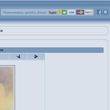
Пожертвовать, spenden, donate
ки
ия