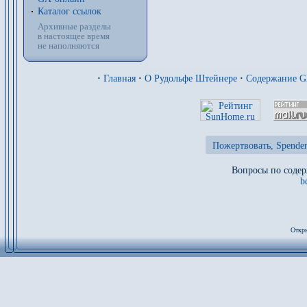
Каталог ссылок
Архивные разделы
в настоящее время
не наполняются
·
Главная
·
О Рудольфе Штейнере
·
Содержание 
Пожертвовать, Spenden
Вопросы по содер
b
Откры