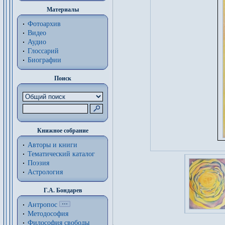
Материалы
Фотоархив
Видео
Аудио
Глоссарий
Биографии
Поиск
Книжное собрание
Авторы и книги
Тематический каталог
Поэзия
Астрология
Г.А. Бондарев
Антропос
Методософия
Философия cвободы