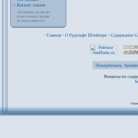
Каталог ссылок
Архивные разделы
в настоящее время
не наполняются
·
Главная
·
О Рудольфе Штейнере
·
Содержание 
Пожертвовать, Spenden
Вопросы по содер
b
Откры