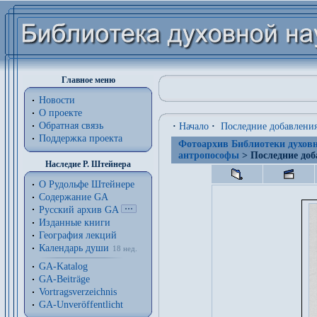
Главное меню
Новости
О проекте
Обратная связь
·
Начало
·
Последние добавлени
Поддержка проекта
Фотоархив Библиотеки духовн
антропософы
> Последние доб
Наследие Р. Штейнера
О Рудольфе Штейнере
Содержание GA
Русский архив GA
Изданные книги
География лекций
Календарь души
18 нед.
GA-Katalog
GA-Beiträge
Vortragsverzeichnis
GA-Unveröffentlicht