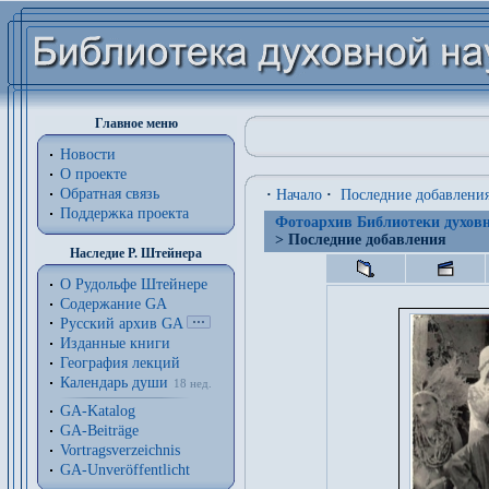
Главное меню
Новости
О проекте
Обратная связь
·
Начало
·
Последние добавлени
Поддержка проекта
Фотоархив Библиотеки духовн
> Последние добавления
Наследие Р. Штейнера
О Рудольфе Штейнере
Содержание GA
Русский архив GA
Изданные книги
География лекций
Календарь души
18 нед.
GA-Katalog
GA-Beiträge
Vortragsverzeichnis
GA-Unveröffentlicht