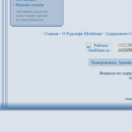
Каталог ссылок
Архивные разделы
в настоящее время
не наполняются
·
Главная
·
О Рудольфе Штейнере
·
Содержание 
Пожертвовать, Spenden
Вопросы по содер
b
Откры