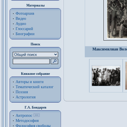
Материалы
Фотоархив
Видео
Аудио
Глоссарий
Биографии
Поиск
Максимилиан Волош
Книжное собрание
Авторы и книги
Тематический каталог
Поэзия
Астрология
Г.А. Бондарев
Антропос
Методософия
Философия cвободы