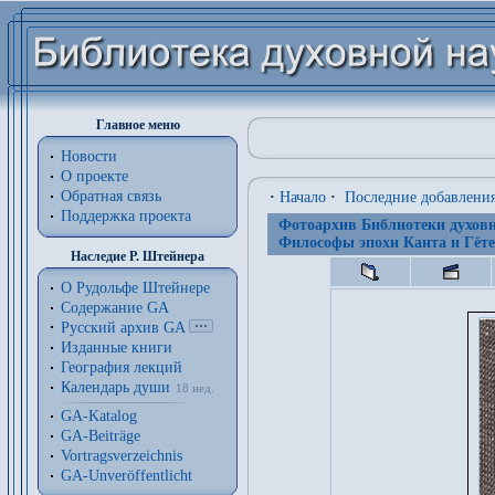
Главное меню
Новости
О проекте
Обратная связь
·
Начало
·
Последние добавлени
Поддержка проекта
Фотоархив Библиотеки духовн
Философы эпохи Канта и Гёте
Наследие Р. Штейнера
О Рудольфе Штейнере
Содержание GA
Русский архив GA
Изданные книги
География лекций
Календарь души
18 нед.
GA-Katalog
GA-Beiträge
Vortragsverzeichnis
GA-Unveröffentlicht