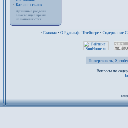
Каталог ссылок
Архивные разделы
в настоящее время
не наполняются
·
Главная
·
О Рудольфе Штейнере
·
Содержание 
Пожертвовать, Spenden
Вопросы по содер
b
Откры