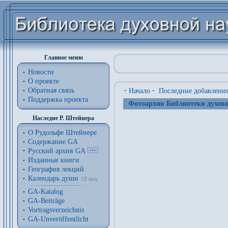
Главное меню
Новости
О проекте
Обратная связь
·
Начало
·
Последние добавлени
Поддержка проекта
Фотоархив Библиотеки духовн
Наследие Р. Штейнера
О Рудольфе Штейнере
Содержание GA
Русский архив GA
Изданные книги
География лекций
Календарь души
18 нед.
GA-Katalog
GA-Beiträge
Vortragsverzeichnis
GA-Unveröffentlicht