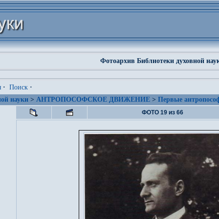
Фотоархив Библиотеки духовной нау
я
·
Поиск
·
ой науки
>
АНТРОПОСОФСКОЕ ДВИЖЕНИЕ
>
Первые антропософ
ФОТО 19 из 66