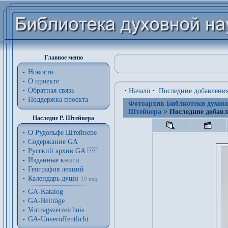
Главное меню
Новости
О проекте
Обратная связь
·
Начало
·
Последние добавлени
Поддержка проекта
Фотоархив Библиотеки духовн
Штейнера
> Последние добав
Наследие Р. Штейнера
О Рудольфе Штейнере
Содержание GA
Русский архив GA
Изданные книги
География лекций
Календарь души
19 нед.
GA-Katalog
GA-Beiträge
Vortragsverzeichnis
GA-Unveröffentlicht