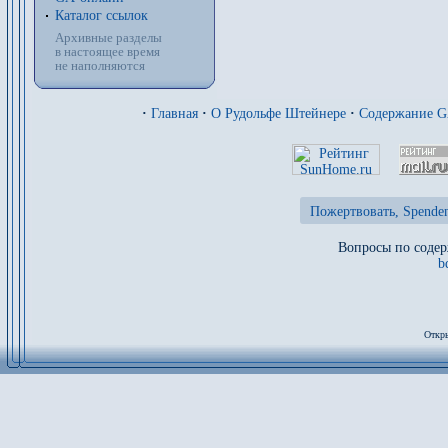
Каталог ссылок
Архивные разделы
в настоящее время
не наполняются
·
Главная
·
О Рудольфе Штейнере
·
Содержание 
Пожертвовать, Spenden
Вопросы по содер
b
Откры