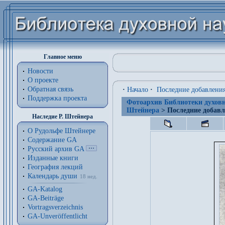
Главное меню
Новости
О проекте
Обратная связь
·
Начало
·
Последние добавлени
Поддержка проекта
Фотоархив Библиотеки духовн
Штейнера
> Последние добав
Наследие Р. Штейнера
О Рудольфе Штейнере
Содержание GA
Русский архив GA
Изданные книги
География лекций
Календарь души
18 нед.
GA-Katalog
GA-Beiträge
Vortragsverzeichnis
GA-Unveröffentlicht