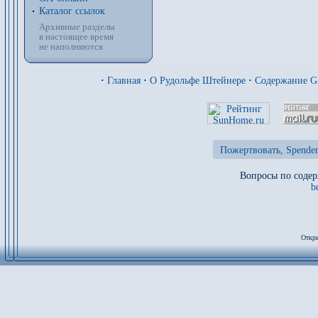
Каталог ссылок
Архивные разделы
в настоящее время
не наполняются
·
Главная
·
О Рудольфе Штейнере
·
Содержание 
Пожертвовать, Spenden
Вопросы по содер
b
Откры