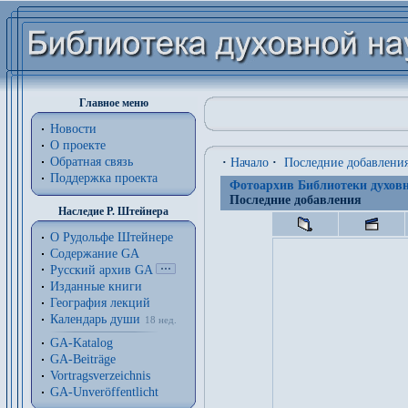
Главное меню
Новости
О проекте
Обратная связь
·
Начало
·
Последние добавлени
Поддержка проекта
Фотоархив Библиотеки духовн
Последние добавления
Наследие Р. Штейнера
О Рудольфе Штейнере
Содержание GA
Русский архив GA
Изданные книги
География лекций
Календарь души
18 нед.
GA-Katalog
GA-Beiträge
Vortragsverzeichnis
GA-Unveröffentlicht