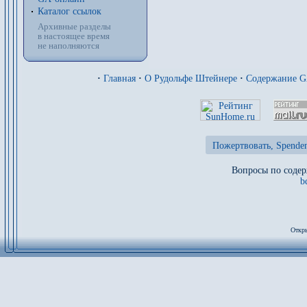
Каталог ссылок
Архивные разделы
в настоящее время
не наполняются
·
Главная
·
О Рудольфе Штейнере
·
Содержание 
Пожертвовать, Spenden
Вопросы по содер
b
Откры