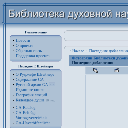
Главное меню
Новости
О проекте
Обратная связь
·
Начало
·
Последние добавлени
Поддержка проекта
Фотоархив Библиотеки духовн
Последние добавления
Наследие Р. Штейнера
О Рудольфе Штейнере
Содержание GA
Русский архив GA
Изданные книги
География лекций
Календарь души
18 нед.
GA-Katalog
GA-Beiträge
Vortragsverzeichnis
GA-Unveröffentlicht