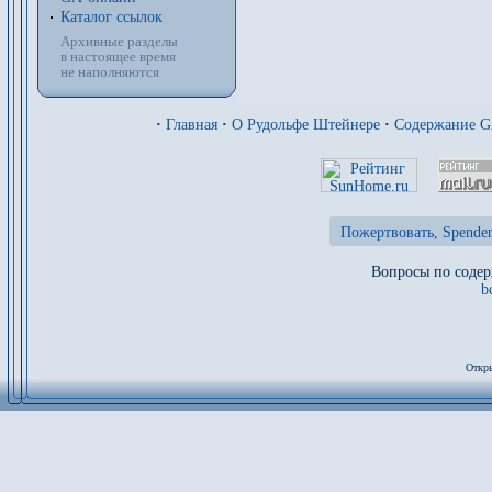
Каталог ссылок
Архивные разделы
в настоящее время
не наполняются
·
Главная
·
О Рудольфе Штейнере
·
Содержание 
Пожертвовать, Spenden
Вопросы по содер
b
Откры