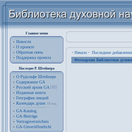
Главное меню
Новости
О проекте
Обратная связь
·
Начало
·
Последние добавлени
Поддержка проекта
Фотоархив Библиотеки духовн
Наследие Р. Штейнера
О Рудольфе Штейнере
Содержание GA
Русский архив GA
Изданные книги
География лекций
Календарь души
18 нед.
GA-Katalog
GA-Beiträge
Vortragsverzeichnis
GA-Unveröffentlicht