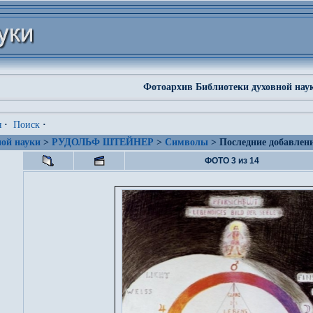
Фотоархив Библиотеки духовной нау
я
·
Поиск
·
ой науки
>
РУДОЛЬФ ШТЕЙНЕР
>
Символы
> Последние добавлен
ФОТО 3 из 14