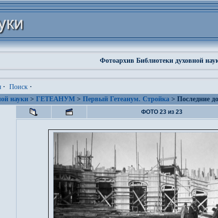
Фотоархив Библиотеки духовной нау
я
·
Поиск
·
ой науки
>
ГЕТЕАНУМ
>
Первый Гетеанум. Стройка
> Последние д
ФОТО 23 из 23