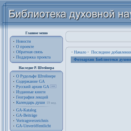
Главное меню
Новости
О проекте
Обратная связь
·
Начало
·
Последние добавлени
Поддержка проекта
Фотоархив Библиотеки духовн
Наследие Р. Штейнера
О Рудольфе Штейнере
Содержание GA
Русский архив GA
Изданные книги
География лекций
Календарь души
19 нед.
GA-Katalog
GA-Beiträge
Vortragsverzeichnis
GA-Unveröffentlicht