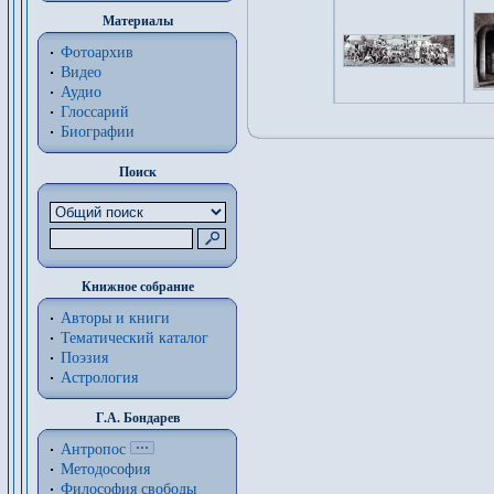
Материалы
Фотоархив
Видео
Аудио
Глоссарий
Биографии
Поиск
Книжное собрание
Авторы и книги
Тематический каталог
Поэзия
Астрология
Г.А. Бондарев
Антропос
Методософия
Философия cвободы