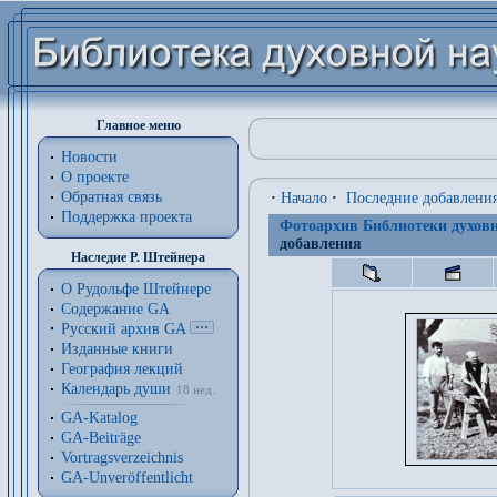
Главное меню
Новости
О проекте
Обратная связь
·
Начало
·
Последние добавлени
Поддержка проекта
Фотоархив Библиотеки духовн
добавления
Наследие Р. Штейнера
О Рудольфе Штейнере
Содержание GA
Русский архив GA
Изданные книги
География лекций
Календарь души
18 нед.
GA-Katalog
GA-Beiträge
Vortragsverzeichnis
GA-Unveröffentlicht