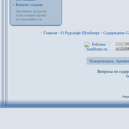
Каталог ссылок
Архивные разделы
в настоящее время
не наполняются
·
Главная
·
О Рудольфе Штейнере
·
Содержание 
Пожертвовать, Spenden
Вопросы по содер
b
Откры