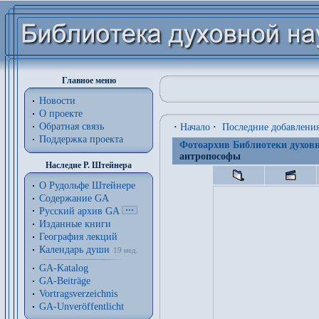
Главное меню
Новости
О проекте
Обратная связь
·
Начало
·
Последние добавлени
Поддержка проекта
Фотоархив Библиотеки духовн
антропософы
Наследие Р. Штейнера
О Рудольфе Штейнере
Содержание GA
Русский архив GA
Изданные книги
География лекций
Календарь души
19 нед.
GA-Katalog
GA-Beiträge
Vortragsverzeichnis
GA-Unveröffentlicht