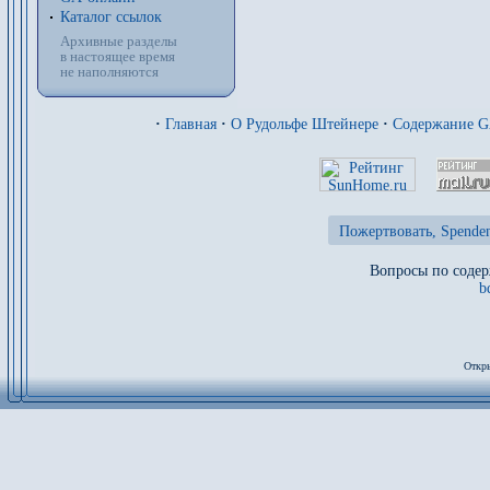
Каталог ссылок
Архивные разделы
в настоящее время
не наполняются
·
Главная
·
О Рудольфе Штейнере
·
Содержание 
Пожертвовать, Spenden
Вопросы по содер
b
Откры