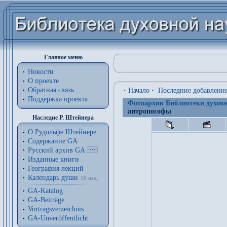
Главное меню
Новости
О проекте
Обратная связь
·
Начало
·
Последние добавлени
Поддержка проекта
Фотоархив Библиотеки духовн
антропософы
Наследие Р. Штейнера
О Рудольфе Штейнере
Содержание GA
Русский архив GA
Изданные книги
География лекций
Календарь души
18 нед.
GA-Katalog
GA-Beiträge
Vortragsverzeichnis
GA-Unveröffentlicht