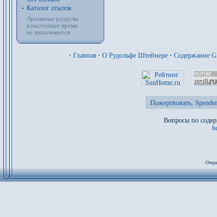
Каталог ссылок
Архивные разделы
в настоящее время
не наполняются
·
Главная
·
О Рудольфе Штейнере
·
Содержание 
Пожертвовать, Spenden
Вопросы по содер
b
Откры