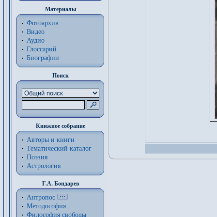
Материалы
Фотоархив
Видео
Аудио
Глоссарий
Биографии
Поиск
Книжное собрание
Авторы и книги
Тематический каталог
Поэзия
Астрология
Г.А. Бондарев
Антропос
Методософия
Философия cвободы