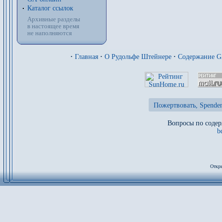
Каталог ссылок
Архивные разделы
в настоящее время
не наполняются
·
Главная
·
О Рудольфе Штейнере
·
Содержание 
Пожертвовать, Spenden
Вопросы по содер
b
Откры