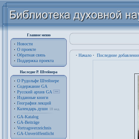
Главное меню
Новости
О проекте
Обратная связь
·
Начало
·
Последние добавлени
Поддержка проекта
Наследие Р. Штейнера
О Рудольфе Штейнере
Содержание GA
Русский архив GA
Изданные книги
География лекций
Календарь души
18 нед.
GA-Katalog
GA-Beiträge
Vortragsverzeichnis
GA-Unveröffentlicht