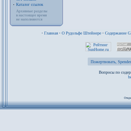
Каталог ссылок
Архивные разделы
в настоящее время
не наполняются
·
Главная
·
О Рудольфе Штейнере
·
Содержание 
Пожертвовать, Spenden
Вопросы по содер
b
Откры