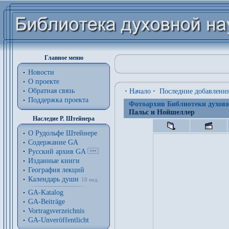
Главное меню
Новости
О проекте
Обратная связь
·
Начало
·
Последние добавлени
Поддержка проекта
Фотоархив Библиотеки духовн
Пальс и Нойшеллер
Наследие Р. Штейнера
О Рудольфе Штейнере
Содержание GA
Русский архив GA
Изданные книги
География лекций
Календарь души
18 нед.
GA-Katalog
GA-Beiträge
Vortragsverzeichnis
GA-Unveröffentlicht