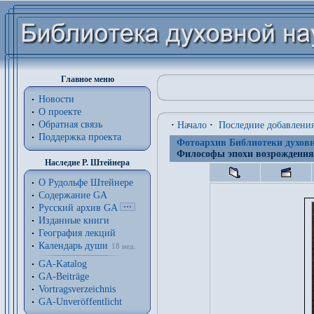
Главное меню
Новости
О проекте
Обратная связь
·
Начало
·
Последние добавлени
Поддержка проекта
Фотоархив Библиотеки духовн
Философы эпохи возрождения
Наследие Р. Штейнера
О Рудольфе Штейнере
Содержание GA
Русский архив GA
Изданные книги
География лекций
Календарь души
18 нед.
GA-Katalog
GA-Beiträge
Vortragsverzeichnis
GA-Unveröffentlicht