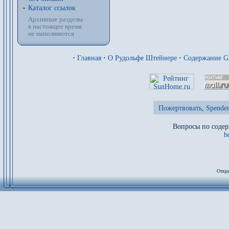
Каталог ссылок
Архивные разделы
в настоящее время
не наполняются
·
Главная
·
О Рудольфе Штейнере
·
Содержание 
Пожертвовать, Spenden
Вопросы по содер
b
Откры