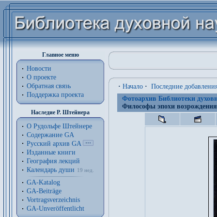
Главное меню
Новости
О проекте
Обратная связь
·
Начало
·
Последние добавлени
Поддержка проекта
Фотоархив Библиотеки духовн
Философы эпохи возрождения
Наследие Р. Штейнера
О Рудольфе Штейнере
Содержание GA
Русский архив GA
Изданные книги
География лекций
Календарь души
19 нед.
GA-Katalog
GA-Beiträge
Vortragsverzeichnis
GA-Unveröffentlicht