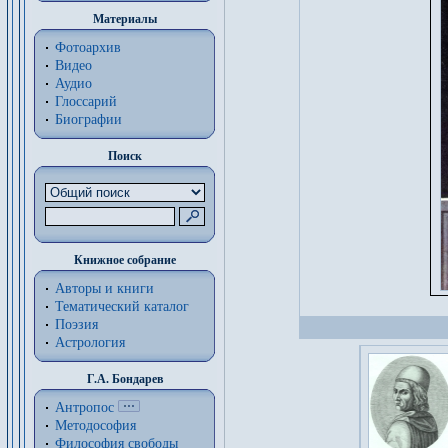
Материалы
Фотоархив
Видео
Аудио
Глоссарий
Биографии
Поиск
Книжное собрание
Авторы и книги
Тематический каталог
Поэзия
Астрология
Г.А. Бондарев
Антропос
Методософия
Философия cвободы