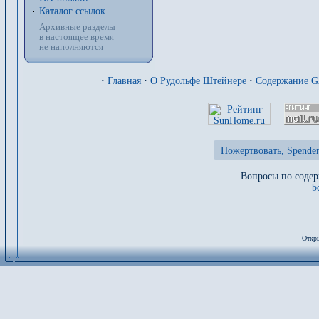
Каталог ссылок
Архивные разделы
в настоящее время
не наполняются
·
Главная
·
О Рудольфе Штейнере
·
Содержание 
Пожертвовать, Spenden
Вопросы по содер
b
Откры