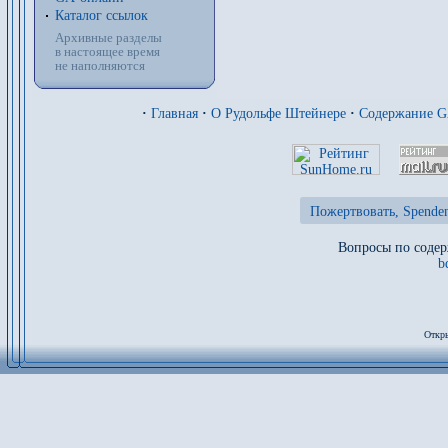
Каталог ссылок
Архивные разделы
в настоящее время
не наполняются
·
Главная
·
О Рудольфе Штейнере
·
Содержание 
Пожертвовать, Spenden
Вопросы по содер
b
Откры