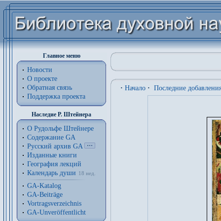
Главное меню
Новости
О проекте
Обратная связь
·
Начало
·
Последние добавлени
Поддержка проекта
Наследие Р. Штейнера
О Рудольфе Штейнере
Содержание GA
Русский архив GA
Изданные книги
География лекций
Календарь души
18 нед.
GA-Katalog
GA-Beiträge
Vortragsverzeichnis
GA-Unveröffentlicht