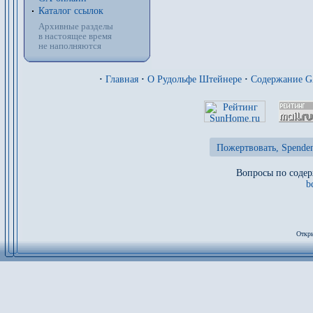
Каталог ссылок
Архивные разделы
в настоящее время
не наполняются
·
Главная
·
О Рудольфе Штейнере
·
Содержание 
Пожертвовать, Spenden
Вопросы по содер
b
Откры