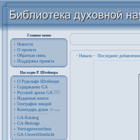
Главное меню
Новости
О проекте
Обратная связь
·
Начало
·
Последние добавлени
Поддержка проекта
Наследие Р. Штейнера
О Рудольфе Штейнере
Содержание GA
Русский архив GA
Изданные книги
География лекций
Календарь души
18 нед.
GA-Katalog
GA-Beiträge
Vortragsverzeichnis
GA-Unveröffentlicht