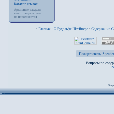
Каталог ссылок
Архивные разделы
в настоящее время
не наполняются
·
Главная
·
О Рудольфе Штейнере
·
Содержание 
Пожертвовать, Spenden
Вопросы по содер
b
Откры