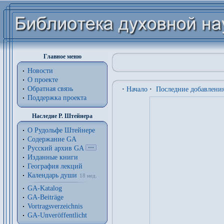
Главное меню
Новости
О проекте
Обратная связь
·
Начало
·
Последние добавлени
Поддержка проекта
Наследие Р. Штейнера
О Рудольфе Штейнере
Содержание GA
Русский архив GA
Изданные книги
География лекций
Календарь души
18 нед.
GA-Katalog
GA-Beiträge
Vortragsverzeichnis
GA-Unveröffentlicht