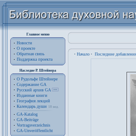
Главное меню
Новости
О проекте
Обратная связь
·
Начало
·
Последние добавлени
Поддержка проекта
Наследие Р. Штейнера
О Рудольфе Штейнере
Содержание GA
Русский архив GA
Изданные книги
География лекций
Календарь души
18 нед.
GA-Katalog
GA-Beiträge
Vortragsverzeichnis
GA-Unveröffentlicht