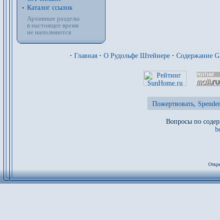
Каталог ссылок
Архивные разделы
в настоящее время
не наполняются
·
Главная
·
О Рудольфе Штейнере
·
Содержание 
Пожертвовать, Spenden
Вопросы по содер
b
Откры