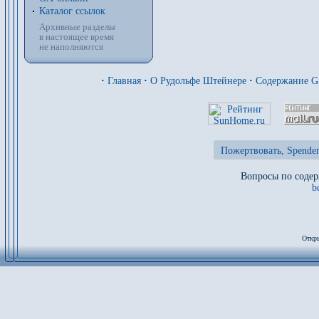
Каталог ссылок
Архивные разделы
в настоящее время
не наполняются
·
Главная
·
О Рудольфе Штейнере
·
Содержание 
Пожертвовать, Spenden
Вопросы по содер
b
Откры