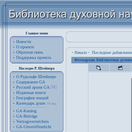
Главное меню
Новости
О проекте
Обратная связь
·
Начало
·
Последние добавлени
Поддержка проекта
Фотоархив Библиотеки духовн
Наследие Р. Штейнера
О Рудольфе Штейнере
Содержание GA
Русский архив GA
Изданные книги
География лекций
Календарь души
18 нед.
GA-Katalog
GA-Beiträge
Vortragsverzeichnis
GA-Unveröffentlicht