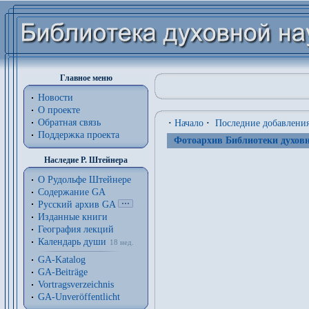
Главное меню
Новости
О проекте
Обратная связь
·
Начало
·
Последние добавлени
Поддержка проекта
Фотоархив Библиотеки духовн
Наследие Р. Штейнера
О Рудольфе Штейнере
Содержание GA
Русский архив GA
Изданные книги
География лекций
Календарь души
18 нед.
GA-Katalog
GA-Beiträge
Vortragsverzeichnis
GA-Unveröffentlicht