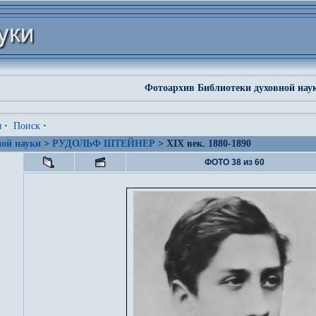
Фотоархив Библиотеки духовной нау
я
·
Поиск
·
ой науки
>
РУДОЛЬФ ШТЕЙНЕР
> XIX век. 1880-1890
ФОТО 38 из 60