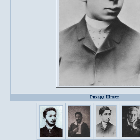
Рихард Шпехт