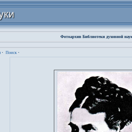
Фотоархив Библиотеки духовной нау
я
·
Поиск
·