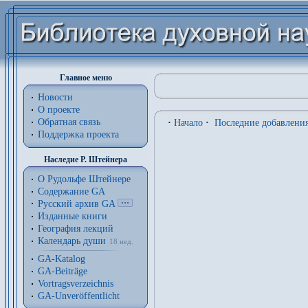
Главное меню
Новости
О проекте
Обратная связь
·
Начало
·
Последние добавлени
Поддержка проекта
Наследие Р. Штейнера
О Рудольфе Штейнере
Содержание GA
Русский архив GA
Изданные книги
География лекций
Календарь души
18 нед.
GA-Katalog
GA-Beiträge
Vortragsverzeichnis
GA-Unveröffentlicht