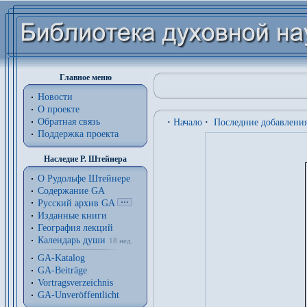
Главное меню
Новости
О проекте
Обратная связь
·
Начало
·
Последние добавлени
Поддержка проекта
Наследие Р. Штейнера
О Рудольфе Штейнере
Содержание GA
Русский архив GA
Изданные книги
География лекций
Календарь души
18 нед.
GA-Katalog
GA-Beiträge
Vortragsverzeichnis
GA-Unveröffentlicht