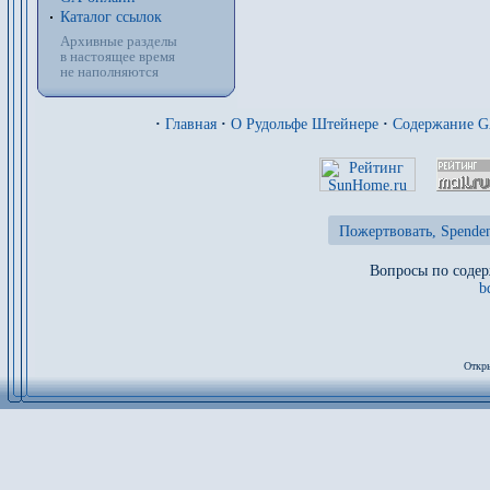
Каталог ссылок
Архивные разделы
в настоящее время
не наполняются
·
Главная
·
О Рудольфе Штейнере
·
Содержание 
Пожертвовать, Spenden
Вопросы по содер
b
Откры