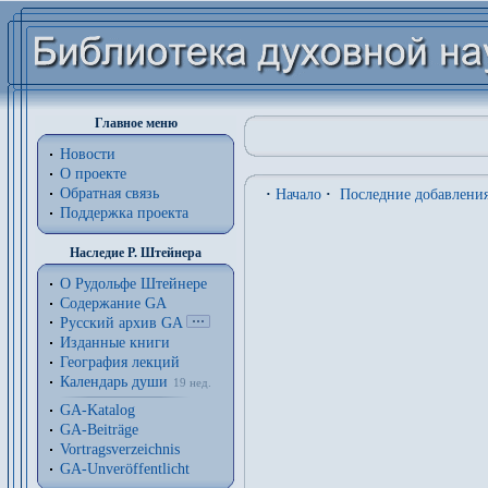
Главное меню
Новости
О проекте
Обратная связь
·
Начало
·
Последние добавлени
Поддержка проекта
Наследие Р. Штейнера
О Рудольфе Штейнере
Содержание GA
Русский архив GA
Изданные книги
География лекций
Календарь души
19 нед.
GA-Katalog
GA-Beiträge
Vortragsverzeichnis
GA-Unveröffentlicht