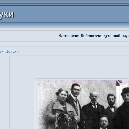
Фотоархив Библиотеки духовной нау
я
·
Поиск
·