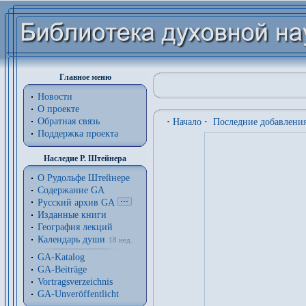
Главное меню
Новости
О проекте
Обратная связь
·
Начало
·
Последние добавлени
Поддержка проекта
Наследие Р. Штейнера
О Рудольфе Штейнере
Содержание GA
Русский архив GA
Изданные книги
География лекций
Календарь души
18 нед.
GA-Katalog
GA-Beiträge
Vortragsverzeichnis
GA-Unveröffentlicht