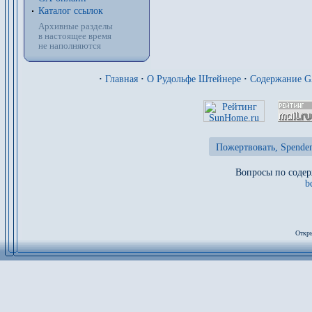
Каталог ссылок
Архивные разделы
в настоящее время
не наполняются
·
Главная
·
О Рудольфе Штейнере
·
Содержание 
Пожертвовать, Spenden
Вопросы по содер
b
Откры