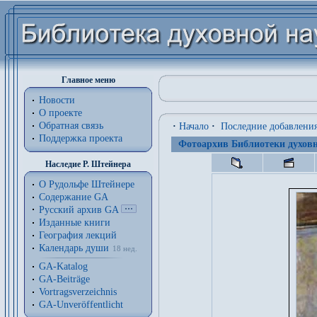
Главное меню
Новости
О проекте
Обратная связь
·
Начало
·
Последние добавлени
Поддержка проекта
Фотоархив Библиотеки духовн
Наследие Р. Штейнера
О Рудольфе Штейнере
Содержание GA
Русский архив GA
Изданные книги
География лекций
Календарь души
18 нед.
GA-Katalog
GA-Beiträge
Vortragsverzeichnis
GA-Unveröffentlicht