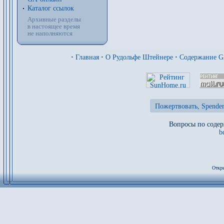
Каталог ссылок
Архивные разделы
в настоящее время
не наполняются
·
Главная
·
О Рудольфе Штейнере
·
Содержание 
Пожертвовать, Spenden
Вопросы по содер
b
Откры