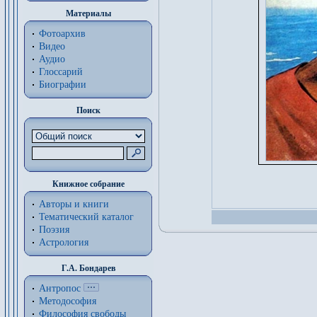
Материалы
Фотоархив
Видео
Аудио
Глоссарий
Биографии
Поиск
Книжное собрание
Авторы и книги
Тематический каталог
Поэзия
Астрология
Г.А. Бондарев
Антропос
Методософия
Философия cвободы