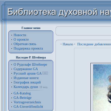
Главное меню
Новости
О проекте
Обратная связь
·
Начало
·
Последние добавлени
Поддержка проекта
Наследие Р. Штейнера
О Рудольфе Штейнере
Содержание GA
Русский архив GA
Изданные книги
География лекций
Календарь души
18 нед.
GA-Katalog
GA-Beiträge
Vortragsverzeichnis
GA-Unveröffentlicht