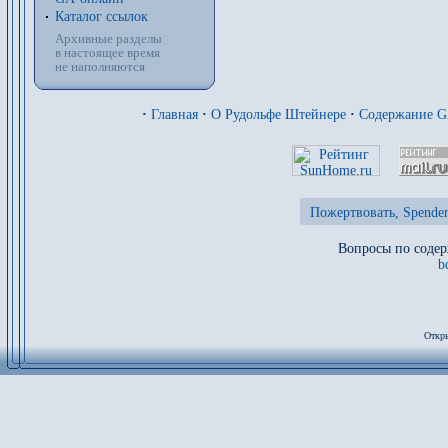
Каталог ссылок
Архивные разделы
в настоящее время
не наполняются
·
Главная
·
О Рудольфе Штейнере
·
Содержание 
Пожертвовать, Spenden
Вопросы по содер
b
Откры