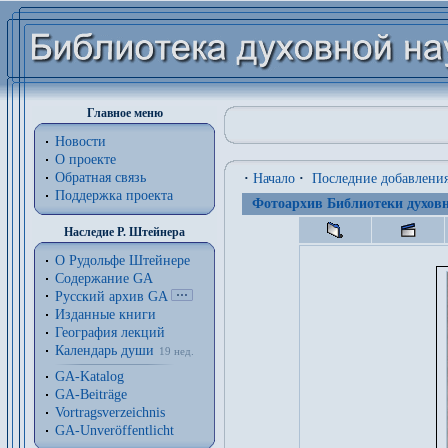
Главное меню
Новости
О проекте
Обратная связь
·
Начало
·
Последние добавлени
Поддержка проекта
Фотоархив Библиотеки духовн
Наследие Р. Штейнера
О Рудольфе Штейнере
Содержание GA
Русский архив GA
Изданные книги
География лекций
Календарь души
19 нед.
GA-Katalog
GA-Beiträge
Vortragsverzeichnis
GA-Unveröffentlicht