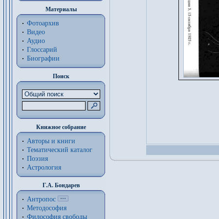
Материалы
Фотоархив
Видео
Аудио
Глоссарий
Биографии
Поиск
Книжное собрание
Авторы и книги
Тематический каталог
Поэзия
Астрология
Г.А. Бондарев
Антропос
Методософия
Философия cвободы