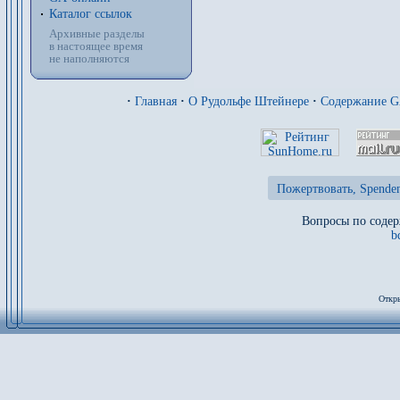
Каталог ссылок
Архивные разделы
в настоящее время
не наполняются
·
Главная
·
О Рудольфе Штейнере
·
Содержание 
Пожертвовать, Spenden
Вопросы по содер
b
Откры