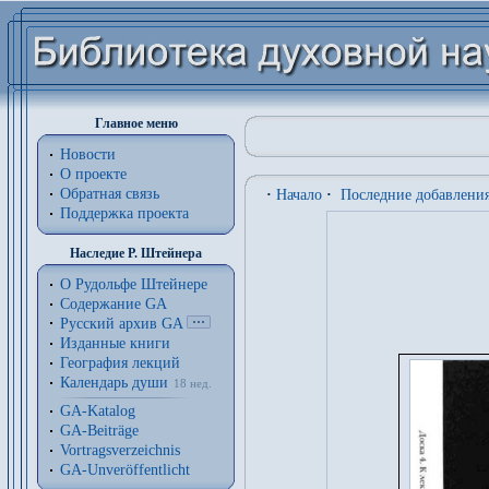
Главное меню
Новости
О проекте
Обратная связь
·
Начало
·
Последние добавлени
Поддержка проекта
Наследие Р. Штейнера
О Рудольфе Штейнере
Содержание GA
Русский архив GA
Изданные книги
География лекций
Календарь души
18 нед.
GA-Katalog
GA-Beiträge
Vortragsverzeichnis
GA-Unveröffentlicht