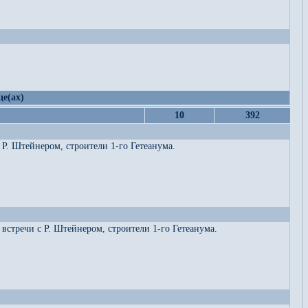
це(ах)
10
392
Р. Штейнером, строители 1-го Гетеанума.
встречи с Р. Штейнером, строители 1-го Гетеанума.