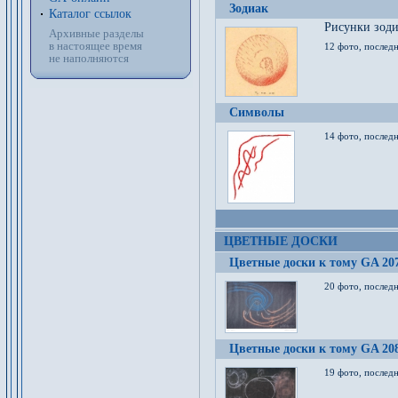
Зодиак
Каталог ссылок
Рисунки зод
Архивные разделы
в настоящее время
12 фото, послед
не наполняются
Символы
14 фото, последн
ЦВЕТНЫЕ ДОСКИ
Цветные доски к тому GA 20
20 фото, последн
Цветные доски к тому GA 20
19 фото, последн