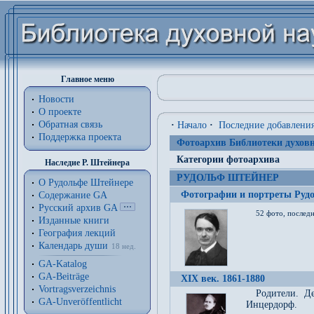
Главное меню
Новости
О проекте
Обратная связь
·
Начало
·
Последние добавлени
Поддержка проекта
Фотоархив Библиотеки духовн
Категории фотоархива
Наследие Р. Штейнера
РУДОЛЬФ ШТЕЙНЕР
О Рудольфе Штейнере
Фотографии и портреты Руд
Содержание GA
Русский архив GA
52 фото, последн
Изданные книги
География лекций
Календарь души
18 нед.
GA-Katalog
GA-Beiträge
XIX век. 1861-1880
Vortragsverzeichnis
Родители. Д
GA-Unveröffentlicht
Инцердорф.