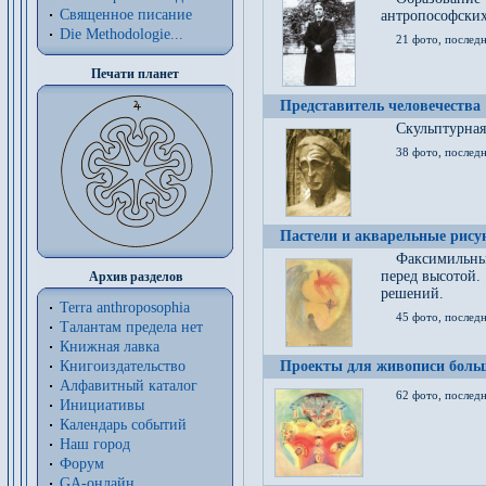
Священное писание
антропософских
Die Methodologie...
21 фото, послед
Печати планет
Представитель человечества
Скульптурная
38 фото, последн
Пастели и акварельные рис
Факсимильны
перед высотой.
Архив разделов
решений.
Terra anthroposophia
45 фото, последн
Талантам предела нет
Книжная лавка
Книгоиздательство
Проекты для живописи больш
Алфавитный каталог
62 фото, последн
Инициативы
Календарь событий
Наш город
Форум
GA-онлайн