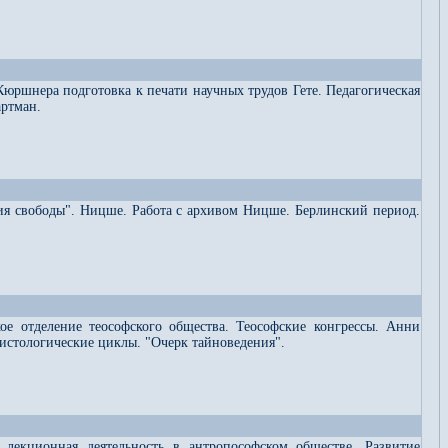
Кюршнера подготовка к печати научных трудов Гете. Педагогическая
артман.
ия свободы". Ницше. Работа с архивом Ницше. Берлинский период.
ое отделение теософского общества. Теософские конгрессы. Анни
рсистологические циклы. "Очерк тайноведения".
я лекционная деятельность в антропософском обществе. Развитие