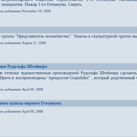
 инициатив. Пожар 1-го Гетеанума. Смерть.
нее добавление November 19, 2009
 группа "Представитель человечества". Эскизы к скульптурной группе
ее добавление August 11, 2008
унки Рудольфа Штейнера
е оттиски художественных произведений Рудольфа Штейнера сделанные
 Цвета в воспроизведены "процессом Granolitho" , который родственны
ее добавление April 09, 2008
ого купола первого Гетеанума
ее добавление April 09, 2008