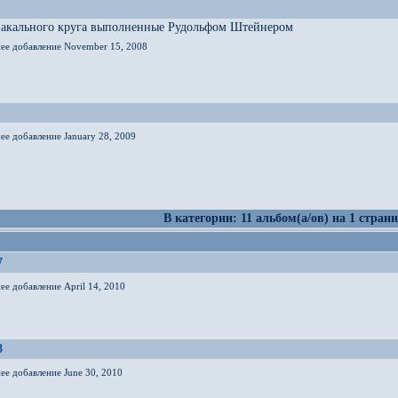
иакального круга выполненные Рудольфом Штейнером
нее добавление November 15, 2008
ее добавление January 28, 2009
В категории: 11 альбом(а/ов) на 1 страни
7
ее добавление April 14, 2010
8
ее добавление June 30, 2010