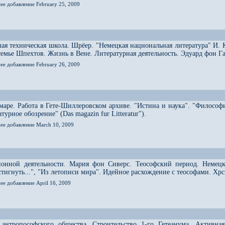
ее добавление February 25, 2009
ая техническая школа. Шрёер. "Немецкая национальная литература" И. 
 семье Шпехтов. Жизнь в Вене. Литературная деятельность. Эдуард фон Г
ее добавление February 26, 2009
аре. Работа в Гете-Шиллеровском архиве. "Истина и наука". "Философ
урное обозрение" (Das magazin fur Litteratur").
нее добавление March 10, 2009
ионной деятельности. Мария фон Сиверс. Теософский период. Немецк
остигнуть...", "Из летописи мира". Идейное расхождение с теософами. Х
ее добавление April 16, 2009
 антропософского общества. Строительство 1-го Гетеанума. Активна