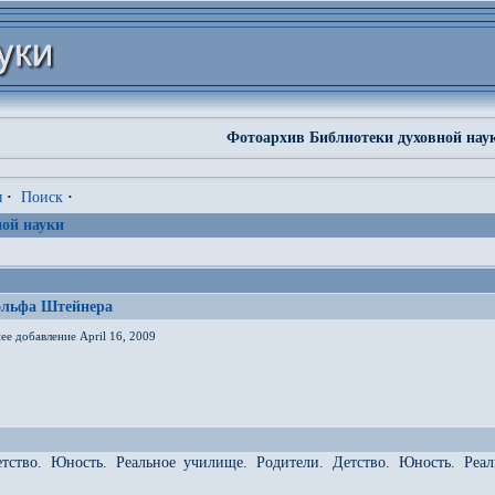
Фотоархив Библиотеки духовной нау
я
·
Поиск
·
ой науки
ольфа Штейнера
ее добавление April 16, 2009
етство. Юность. Реальное училище. Родители. Детство. Юность. Реа