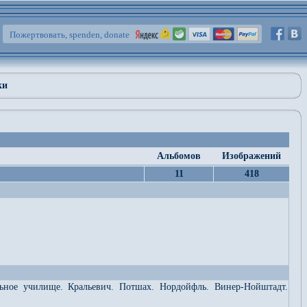
Пожертвовать, spenden, donate
ки
Альбомов
Изображений
11
418
льное училище. Кральевич. Потшах. Нордойфль. Винер-Нойштадт.