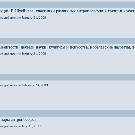
кций Р. Штейнера, участники различных антропософских групп и кружк
ее добавление January 31, 2009
енитости, деятели науки, культуры и искусства, нобелевские лауреаты,
ее добавление January 31, 2009
ее добавление February 23, 2009
 пары антропософов
ее добавление July 31, 2017