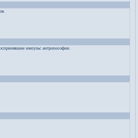
ов.
 воспринявшие импульс антропософии.