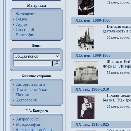
32 фото, последн
Материалы
Фотоархив
Видео
XIX век. 1880-1890
Аудио
Венская высш
Глоссарий
деятельность в
Биографии
60 фото, последн
Поиск
XIX век. 1890-1900
Жизнь в Вейм
Журнал "Литерат
53 фото, послед
Книжное собрание
Авторы и книги
XX век. 1900-1910
Тематический каталог
Поэзия
Начало лекц
Астрология
Безант. "Как д
29 фото, последн
Г.А. Бондарев
Антропос
Методософия
XX век. 1910-1925
Философия cвободы
Образование