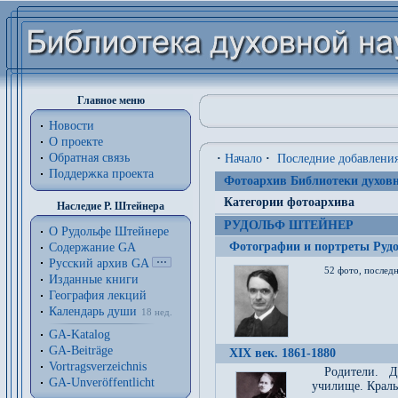
Главное меню
Новости
О проекте
Обратная связь
·
Начало
·
Последние добавлени
Поддержка проекта
Фотоархив Библиотеки духовн
Категории фотоархива
Наследие Р. Штейнера
РУДОЛЬФ ШТЕЙНЕР
О Рудольфе Штейнере
Фотографии и портреты Руд
Содержание GA
Русский архив GA
52 фото, последн
Изданные книги
География лекций
Календарь души
18 нед.
GA-Katalog
GA-Beiträge
XIX век. 1861-1880
Vortragsverzeichnis
Родители. Д
GA-Unveröffentlicht
училище. Краль