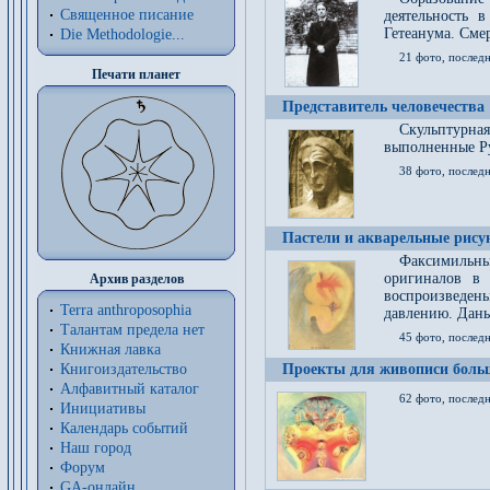
Священное писание
деятельность 
Гетеанума. Смер
Die Methodologie...
21 фото, послед
Печати планет
Представитель человечества
Скульптурна
выполненные Р
38 фото, последн
Пастели и акварельные рис
Факсимильны
оригиналов в 
Архив разделов
воспроизведен
Terra anthroposophia
давлению. Даны
Талантам предела нет
45 фото, последн
Книжная лавка
Книгоиздательство
Проекты для живописи больш
Алфавитный каталог
62 фото, последн
Инициативы
Календарь событий
Наш город
Форум
GA-онлайн