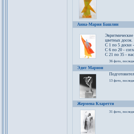
Анна-Мария Башлин
Эвритмические
цветных досок.
С 1 по 5 доски 
С 6 по 20 - сог
С 21 по 35 - на
36 фото, последн
Эдит Марион
Подготовител
13 фото, послед
Жермена Кларетти
31 фото, последн