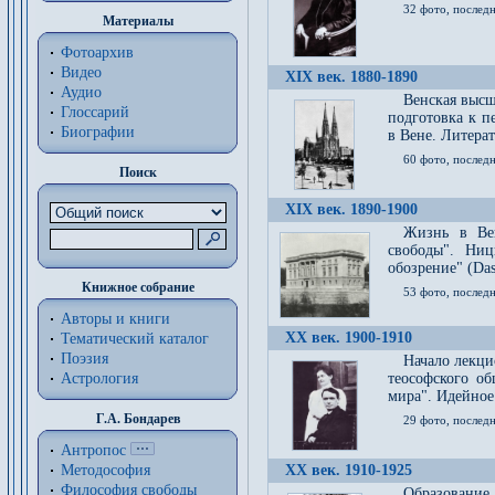
32 фото, последн
Материалы
Фотоархив
Видео
XIX век. 1880-1890
Аудио
Венская высш
Глоссарий
подготовка к п
Биографии
в Вене. Литерат
60 фото, последн
Поиск
XIX век. 1890-1900
Жизнь в Вей
свободы". Ни
обозрение" (Das 
Книжное собрание
53 фото, послед
Авторы и книги
XX век. 1900-1910
Тематический каталог
Поэзия
Начало лекци
Астрология
теософского об
мира". Идейное
Г.А. Бондарев
29 фото, последн
Антропос
Методософия
XX век. 1910-1925
Философия cвободы
Образование 