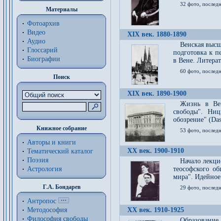
32 фото, последн
Материалы
Фотоархив
Видео
XIX век. 1880-1890
Аудио
Венская высш
Глоссарий
подготовка к п
Биографии
в Вене. Литерат
60 фото, последн
Поиск
XIX век. 1890-1900
Жизнь в Вей
свободы". Ни
обозрение" (Das 
Книжное собрание
53 фото, послед
Авторы и книги
XX век. 1900-1910
Тематический каталог
Поэзия
Начало лекци
Астрология
теософского об
мира". Идейное
Г.А. Бондарев
29 фото, последн
Антропос
Методософия
XX век. 1910-1925
Философия cвободы
Образование 