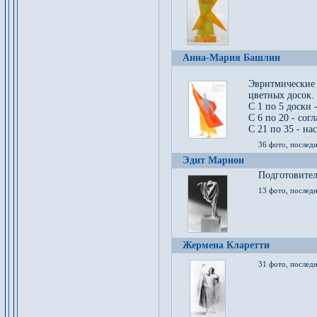
Анна-Мария Башлин
Эвритмические
цветных досок.
С 1 по 5 доски 
С 6 по 20 - сог
С 21 по 35 - на
36 фото, последн
Эдит Марион
Подготовител
13 фото, послед
Жермена Кларетти
31 фото, последн