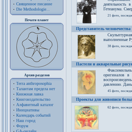
Священное писание
деятельность 
Гетеанума. Смер
Die Methodologie...
21 фото, послед
Печати планет
Представитель человечества
Скульптурна
выполненные Р
38 фото, последн
Пастели и акварельные рис
Факсимильны
оригиналов в 
Архив разделов
воспроизведен
Terra anthroposophia
давлению. Даны
Талантам предела нет
45 фото, последн
Книжная лавка
Книгоиздательство
Проекты для живописи больш
Алфавитный каталог
62 фото, последн
Инициативы
Календарь событий
Наш город
Форум
GA-онлайн