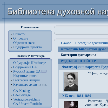
Главное меню
Новости
О проекте
Обратная связь
·
Начало
·
Последние добавлени
Поддержка проекта
Фотоархив Библиотеки духовн
Категории фотоархива
Наследие Р. Штейнера
РУДОЛЬФ ШТЕЙНЕР
О Рудольфе Штейнере
Фотографии и портреты Руд
Содержание GA
Русский архив GA
52 фото, последн
Изданные книги
География лекций
Календарь души
18 нед.
GA-Katalog
GA-Beiträge
XIX век. 1861-1880
Vortragsverzeichnis
Родители. Д
GA-Unveröffentlicht
училище. Краль