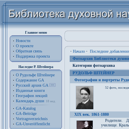
Главное меню
Новости
О проекте
Обратная связь
·
Начало
·
Последние добавлени
Поддержка проекта
Фотоархив Библиотеки духовн
Категории фотоархива
Наследие Р. Штейнера
РУДОЛЬФ ШТЕЙНЕР
О Рудольфе Штейнере
Фотографии и портреты Руд
Содержание GA
Русский архив GA
52 фото, последн
Изданные книги
География лекций
Календарь души
18 нед.
GA-Katalog
GA-Beiträge
XIX век. 1861-1880
Vortragsverzeichnis
Родители. Д
GA-Unveröffentlicht
училище. Краль