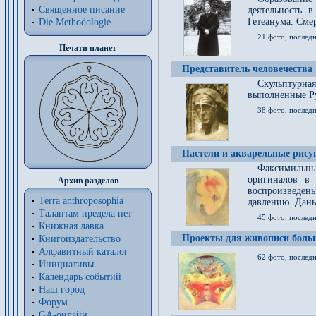
Священное писание
деятельность 
Гетеанума. Смер
Die Methodologie...
21 фото, послед
Печати планет
Представитель человечества
Скульптурна
выполненные Р
38 фото, последн
Пастели и акварельные рис
Факсимильны
оригиналов в 
Архив разделов
воспроизведен
Terra anthroposophia
давлению. Даны
Талантам предела нет
45 фото, последн
Книжная лавка
Проекты для живописи больш
Книгоиздательство
Алфавитный каталог
62 фото, последн
Инициативы
Календарь событий
Наш город
Форум
GA-онлайн