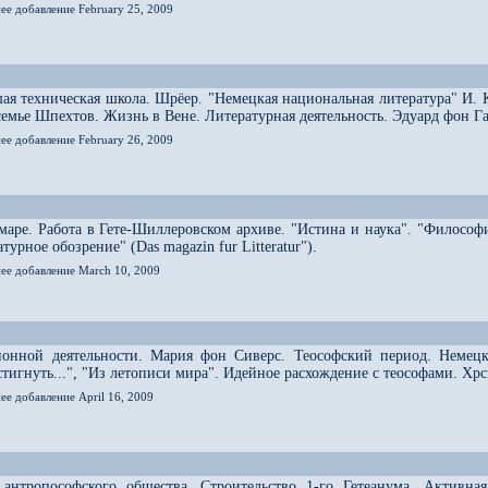
ее добавление February 25, 2009
ая техническая школа. Шрёер. "Немецкая национальная литература" И. 
 семье Шпехтов. Жизнь в Вене. Литературная деятельность. Эдуард фон Г
ее добавление February 26, 2009
аре. Работа в Гете-Шиллеровском архиве. "Истина и наука". "Философ
урное обозрение" (Das magazin fur Litteratur").
нее добавление March 10, 2009
ионной деятельности. Мария фон Сиверс. Теософский период. Немецк
остигнуть...", "Из летописи мира". Идейное расхождение с теософами. Х
ее добавление April 16, 2009
 антропософского общества. Строительство 1-го Гетеанума. Активна