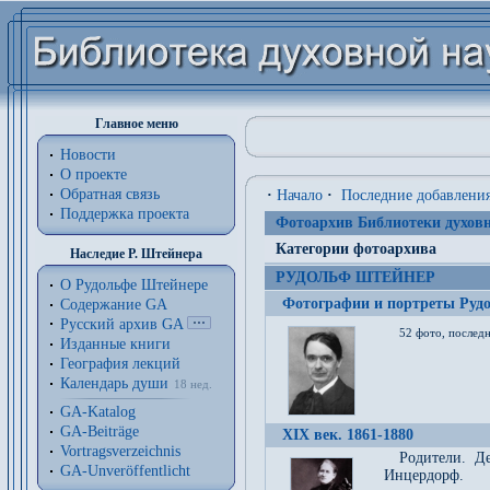
Главное меню
Новости
О проекте
Обратная связь
·
Начало
·
Последние добавлени
Поддержка проекта
Фотоархив Библиотеки духовн
Категории фотоархива
Наследие Р. Штейнера
РУДОЛЬФ ШТЕЙНЕР
О Рудольфе Штейнере
Фотографии и портреты Руд
Содержание GA
Русский архив GA
52 фото, последн
Изданные книги
География лекций
Календарь души
18 нед.
GA-Katalog
GA-Beiträge
XIX век. 1861-1880
Vortragsverzeichnis
Родители. Д
GA-Unveröffentlicht
Инцердорф.