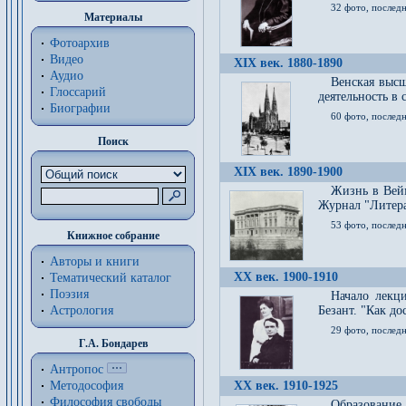
32 фото, последн
Материалы
Фотоархив
Видео
XIX век. 1880-1890
Аудио
Венская высш
Глоссарий
деятельность в
Биографии
60 фото, последн
Поиск
XIX век. 1890-1900
Жизнь в Вейм
Журнал "Литерат
53 фото, послед
Книжное собрание
Авторы и книги
XX век. 1900-1910
Тематический каталог
Поэзия
Начало лекц
Астрология
Безант. "Как д
29 фото, последн
Г.А. Бондарев
Антропос
Методософия
XX век. 1910-1925
Философия cвободы
Образование