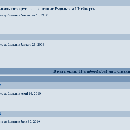
иакального круга выполненные Рудольфом Штейнером
нее добавление November 15, 2008
ее добавление January 28, 2009
В категории: 11 альбом(а/ов) на 1 страни
7
ее добавление April 14, 2010
8
ее добавление June 30, 2010