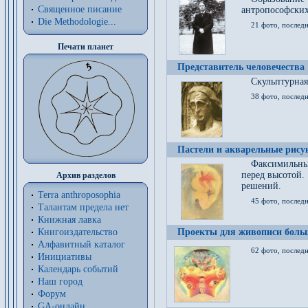
Священное писание
антропософских
Die Methodologie...
21 фото, послед
Печати планет
Представитель человечества
Скульптурная
38 фото, последн
Пастели и акварельные рис
Факсимильны
перед высотой.
Архив разделов
решений.
Terra anthroposophia
45 фото, последн
Талантам предела нет
Книжная лавка
Книгоиздательство
Проекты для живописи больш
Алфавитный каталог
62 фото, последн
Инициативы
Календарь событий
Наш город
Форум
GA-онлайн