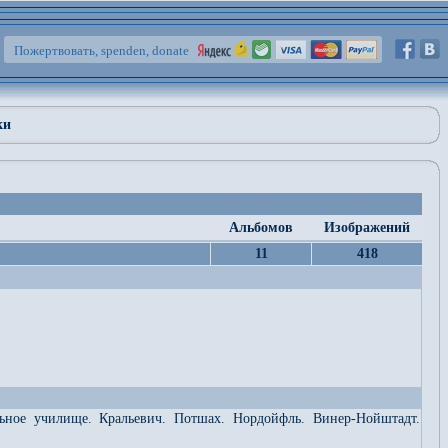
Пожертвовать, spenden, donate
ки
Альбомов
Изображений
11
418
льное училище. Кральевич. Потшах. Нордойфль. Винер-Нойштадт.