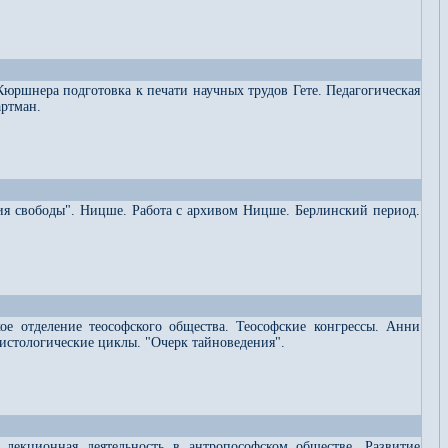
Кюршнера подготовка к печати научных трудов Гете. Педагогическая
артман.
ия свободы". Ницше. Работа с архивом Ницше. Берлинский период.
ое отделение теософского общества. Теософские конгрессы. Анни
рсистологические циклы. "Очерк тайноведения".
я лекционная деятельность в антропософском обществе. Развитие