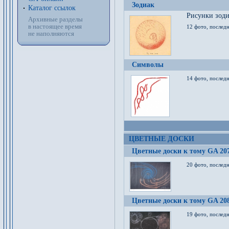
Зодиак
Каталог ссылок
Рисунки зод
Архивные разделы
в настоящее время
12 фото, послед
не наполняются
Символы
14 фото, последн
ЦВЕТНЫЕ ДОСКИ
Цветные доски к тому GA 20
20 фото, последн
Цветные доски к тому GA 20
19 фото, последн