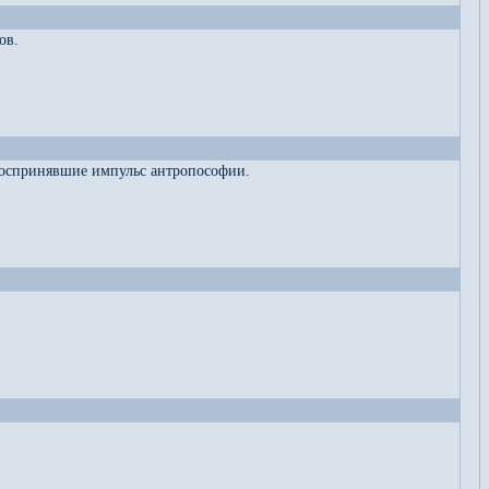
ов.
 воспринявшие импульс антропософии.