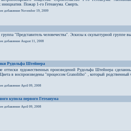
 инициатив. Пожар 1-го Гетеанума. Смерть.
нее добавление November 19, 2009
 группа "Представитель человечества". Эскизы к скульптурной группе
ее добавление August 11, 2008
унки Рудольфа Штейнера
е оттиски художественных произведений Рудольфа Штейнера сделанные
 Цвета в воспроизведены "процессом Granolitho" , который родственны
ее добавление April 09, 2008
ого купола первого Гетеанума
ее добавление April 09, 2008