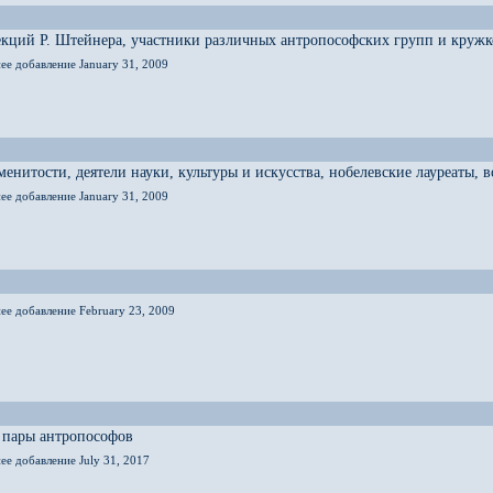
кций Р. Штейнера, участники различных антропософских групп и кружк
ее добавление January 31, 2009
енитости, деятели науки, культуры и искусства, нобелевские лауреаты,
ее добавление January 31, 2009
ее добавление February 23, 2009
 пары антропософов
ее добавление July 31, 2017