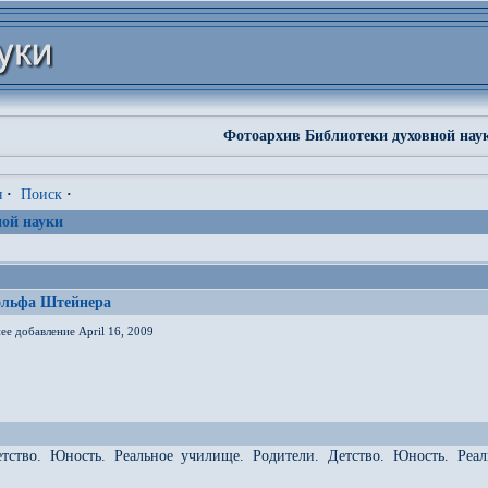
Фотоархив Библиотеки духовной нау
я
·
Поиск
·
ой науки
ольфа Штейнера
ее добавление April 16, 2009
етство. Юность. Реальное училище. Родители. Детство. Юность. Реа