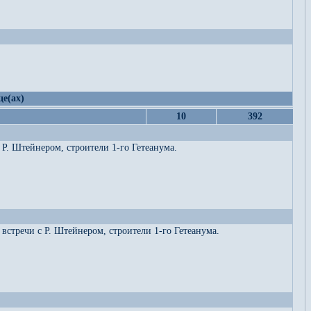
це(ах)
10
392
Р. Штейнером, строители 1-го Гетеанума.
встречи с Р. Штейнером, строители 1-го Гетеанума.