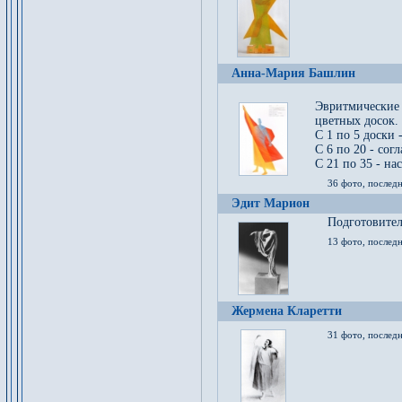
Анна-Мария Башлин
Эвритмические
цветных досок.
С 1 по 5 доски 
С 6 по 20 - сог
С 21 по 35 - на
36 фото, последн
Эдит Марион
Подготовител
13 фото, послед
Жермена Кларетти
31 фото, последн