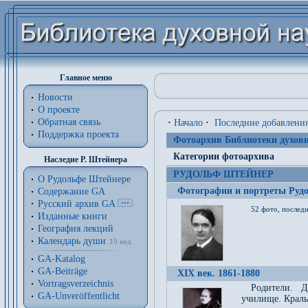
Главное меню
Новости
О проекте
Обратная связь
·
Начало
·
Последние добавлени
Поддержка проекта
Фотоархив Библиотеки духовн
Категории фотоархива
Наследие Р. Штейнера
РУДОЛЬФ ШТЕЙНЕР
О Рудольфе Штейнере
Фотографии и портреты Руд
Содержание GA
Русский архив GA
52 фото, последн
Изданные книги
География лекций
Календарь души
19 нед.
GA-Katalog
GA-Beiträge
XIX век. 1861-1880
Vortragsverzeichnis
Родители. Д
GA-Unveröffentlicht
училище. Краль