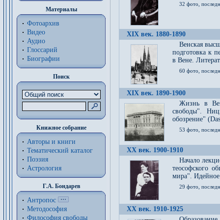
32 фото, последн
Материалы
Фотоархив
Видео
XIX век. 1880-1890
Аудио
Венская высш
Глоссарий
подготовка к п
Биографии
в Вене. Литерат
60 фото, последн
Поиск
XIX век. 1890-1900
Жизнь в Вей
свободы". Ни
обозрение" (Das 
Книжное собрание
53 фото, послед
Авторы и книги
XX век. 1900-1910
Тематический каталог
Поэзия
Начало лекци
Астрология
теософского об
мира". Идейное
Г.А. Бондарев
29 фото, последн
Антропос
Методософия
XX век. 1910-1925
Философия cвободы
Образование 