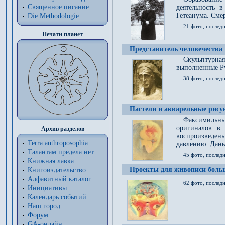
Священное писание
деятельность 
Гетеанума. Смер
Die Methodologie...
21 фото, послед
Печати планет
Представитель человечества
Скульптурна
выполненные Р
38 фото, последн
Пастели и акварельные рис
Факсимильны
оригиналов в 
Архив разделов
воспроизведен
Terra anthroposophia
давлению. Даны
Талантам предела нет
45 фото, последн
Книжная лавка
Проекты для живописи больш
Книгоиздательство
Алфавитный каталог
62 фото, последн
Инициативы
Календарь событий
Наш город
Форум
GA-онлайн