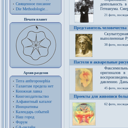
Священное писание
деятельность 
Гетеанума. Смер
Die Methodologie...
21 фото, послед
Печати планет
Представитель человечества
Скульптурна
выполненные Р
38 фото, последн
Пастели и акварельные рис
Факсимильны
оригиналов в 
Архив разделов
воспроизведен
Terra anthroposophia
давлению. Даны
Талантам предела нет
45 фото, последн
Книжная лавка
Книгоиздательство
Проекты для живописи больш
Алфавитный каталог
62 фото, последн
Инициативы
Календарь событий
Наш город
Форум
GA-онлайн