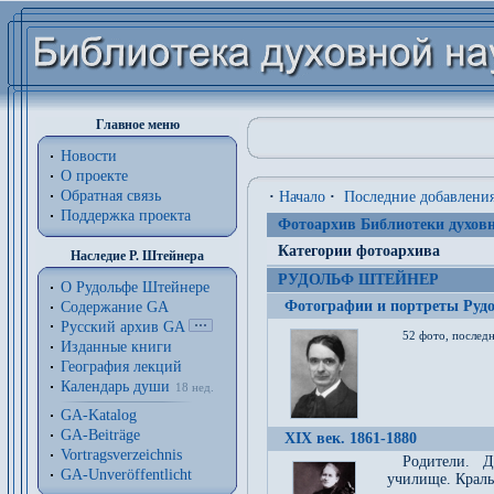
Главное меню
Новости
О проекте
Обратная связь
·
Начало
·
Последние добавлени
Поддержка проекта
Фотоархив Библиотеки духовн
Категории фотоархива
Наследие Р. Штейнера
РУДОЛЬФ ШТЕЙНЕР
О Рудольфе Штейнере
Фотографии и портреты Руд
Содержание GA
Русский архив GA
52 фото, последн
Изданные книги
География лекций
Календарь души
18 нед.
GA-Katalog
GA-Beiträge
XIX век. 1861-1880
Vortragsverzeichnis
Родители. Д
GA-Unveröffentlicht
училище. Краль