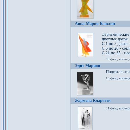
Анна-Мария Башлин
Эвритмические
цветных досок.
С 1 по 5 доски 
С 6 по 20 - сог
С 21 по 35 - на
36 фото, последн
Эдит Марион
Подготовител
13 фото, послед
Жермена Кларетти
31 фото, последн