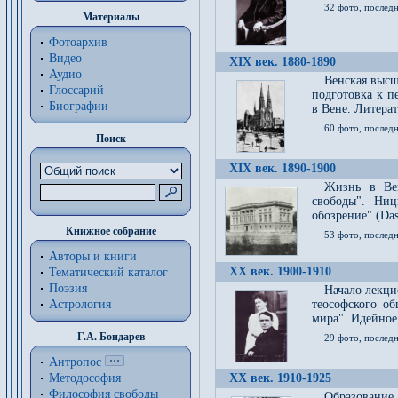
32 фото, последн
Материалы
Фотоархив
Видео
XIX век. 1880-1890
Аудио
Венская высш
Глоссарий
подготовка к п
Биографии
в Вене. Литерат
60 фото, последн
Поиск
XIX век. 1890-1900
Жизнь в Вей
свободы". Ни
обозрение" (Das 
Книжное собрание
53 фото, послед
Авторы и книги
XX век. 1900-1910
Тематический каталог
Поэзия
Начало лекци
Астрология
теософского об
мира". Идейное
Г.А. Бондарев
29 фото, последн
Антропос
Методософия
XX век. 1910-1925
Философия cвободы
Образование 