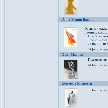
Анна-Мария Башлин
Эвритмические
цветных досок.
С 1 по 5 доски 
С 6 по 20 - сог
С 21 по 35 - на
36 фото, последн
Эдит Марион
Подготовител
13 фото, послед
Жермена Кларетти
31 фото, последн