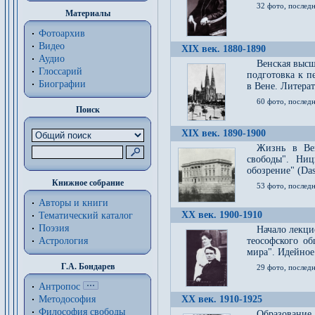
32 фото, последн
Материалы
Фотоархив
Видео
XIX век. 1880-1890
Аудио
Венская высш
Глоссарий
подготовка к п
Биографии
в Вене. Литерат
60 фото, последн
Поиск
XIX век. 1890-1900
Жизнь в Вей
свободы". Ни
обозрение" (Das 
Книжное собрание
53 фото, послед
Авторы и книги
XX век. 1900-1910
Тематический каталог
Поэзия
Начало лекци
Астрология
теософского об
мира". Идейное
Г.А. Бондарев
29 фото, последн
Антропос
Методософия
XX век. 1910-1925
Философия cвободы
Образование 