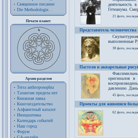
Священное писание
деятельность 
Гетеанума. Смер
Die Methodologie...
21 фото, послед
Печати планет
Представитель человечества
Скульптурна
выполненные Р
38 фото, последн
Пастели и акварельные рис
Факсимильны
оригиналов в 
Архив разделов
воспроизведен
Terra anthroposophia
давлению. Даны
Талантам предела нет
45 фото, последн
Книжная лавка
Книгоиздательство
Проекты для живописи больш
Алфавитный каталог
62 фото, последн
Инициативы
Календарь событий
Наш город
Форум
GA-онлайн