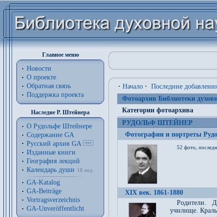
Главное меню
Новости
О проекте
Обратная связь
·
Начало
·
Последние добавлени
Поддержка проекта
Фотоархив Библиотеки духовн
Категории фотоархива
Наследие Р. Штейнера
РУДОЛЬФ ШТЕЙНЕР
О Рудольфе Штейнере
Фотографии и портреты Руд
Содержание GA
Русский архив GA
52 фото, последн
Изданные книги
География лекций
Календарь души
18 нед.
GA-Katalog
GA-Beiträge
XIX век. 1861-1880
Vortragsverzeichnis
Родители. Д
GA-Unveröffentlicht
училище. Краль