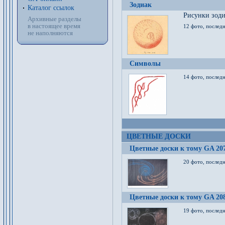
Зодиак
Каталог ссылок
Рисунки зод
Архивные разделы
в настоящее время
12 фото, послед
не наполняются
Символы
14 фото, последн
ЦВЕТНЫЕ ДОСКИ
Цветные доски к тому GA 20
20 фото, последн
Цветные доски к тому GA 20
19 фото, последн