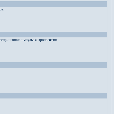
ов.
 воспринявшие импульс антропософии.