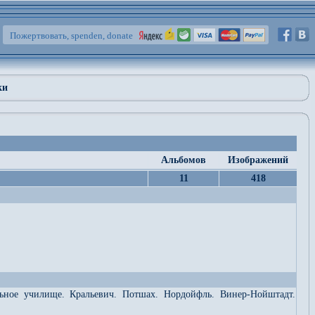
Пожертвовать, spenden, donate
ки
Альбомов
Изображений
11
418
льное училище. Кральевич. Потшах. Нордойфль. Винер-Нойштадт.