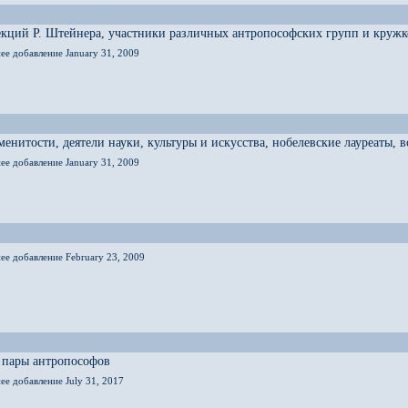
кций Р. Штейнера, участники различных антропософских групп и кружк
ее добавление January 31, 2009
енитости, деятели науки, культуры и искусства, нобелевские лауреаты,
ее добавление January 31, 2009
ее добавление February 23, 2009
 пары антропософов
ее добавление July 31, 2017