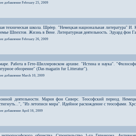
ее добавление February 25, 2009
ая техническая школа. Шрёер. "Немецкая национальная литература" И. 
 семье Шпехтов. Жизнь в Вене. Литературная деятельность. Эдуард фон Г
ее добавление February 26, 2009
аре. Работа в Гете-Шиллеровском архиве. "Истина и наука". "Философ
урное обозрение" (Das magazin fur Litteratur").
нее добавление March 10, 2009
ионной деятельности. Мария фон Сиверс. Теософский период. Немецк
остигнуть...", "Из летописи мира". Идейное расхождение с теософами. Х
ее добавление April 16, 2009
 антропософского общества. Строительство 1-го Гетеанума. Активна