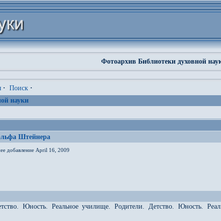
Фотоархив Библиотеки духовной нау
я
·
Поиск
·
ой науки
ольфа Штейнера
ее добавление April 16, 2009
етство. Юность. Реальное училище. Родители. Детство. Юность. Реа