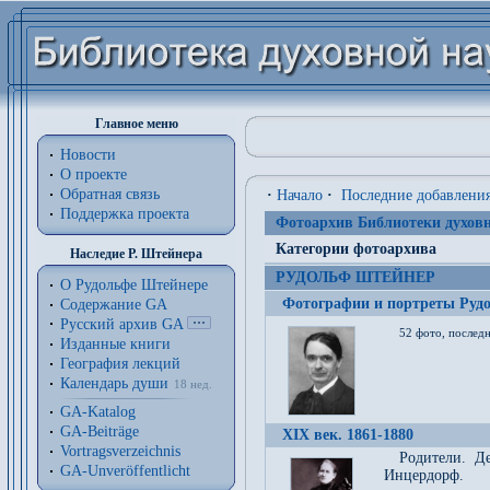
Главное меню
Новости
О проекте
Обратная связь
·
Начало
·
Последние добавлени
Поддержка проекта
Фотоархив Библиотеки духовн
Категории фотоархива
Наследие Р. Штейнера
РУДОЛЬФ ШТЕЙНЕР
О Рудольфе Штейнере
Фотографии и портреты Руд
Содержание GA
Русский архив GA
52 фото, последн
Изданные книги
География лекций
Календарь души
18 нед.
GA-Katalog
GA-Beiträge
XIX век. 1861-1880
Vortragsverzeichnis
Родители. Д
GA-Unveröffentlicht
Инцердорф.