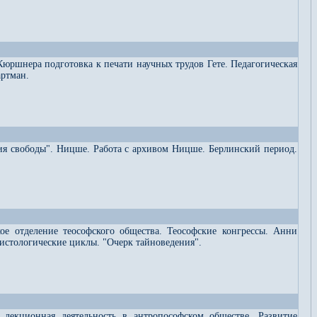
Кюршнера подготовка к печати научных трудов Гете. Педагогическая
артман.
ия свободы". Ницше. Работа с архивом Ницше. Берлинский период.
ое отделение теософского общества. Теософские конгрессы. Анни
рсистологические циклы. "Очерк тайноведения".
я лекционная деятельность в антропософском обществе. Развитие