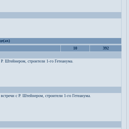
це(ах)
10
392
Р. Штейнером, строители 1-го Гетеанума.
встречи с Р. Штейнером, строители 1-го Гетеанума.