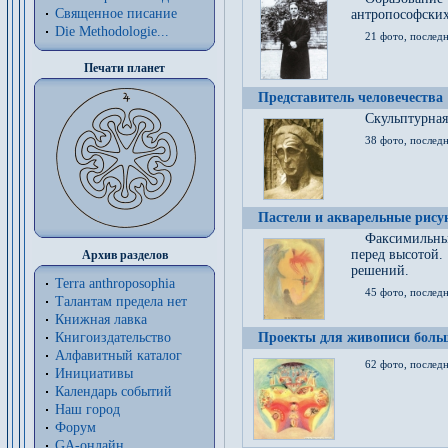
Священное писание
антропософских
Die Methodologie...
21 фото, послед
Печати планет
Представитель человечества
Скульптурная
38 фото, последн
Пастели и акварельные рис
Факсимильны
перед высотой.
Архив разделов
решений.
Terra anthroposophia
45 фото, последн
Талантам предела нет
Книжная лавка
Книгоиздательство
Проекты для живописи больш
Алфавитный каталог
62 фото, последн
Инициативы
Календарь событий
Наш город
Форум
GA-онлайн