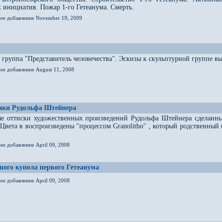
 инициатив. Пожар 1-го Гетеанума. Смерть.
нее добавление November 19, 2009
 группа "Представитель человечества". Эскизы к скульптурной группе
ее добавление August 11, 2008
унки Рудольфа Штейнера
е оттиски художественных произведений Рудольфа Штейнера сделанные
 Цвета в воспроизведены "процессом Granolitho" , который родственны
ее добавление April 09, 2008
ого купола первого Гетеанума
ее добавление April 09, 2008