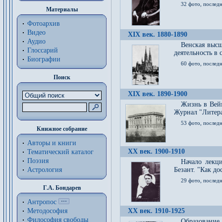
32 фото, последн
Материалы
Фотоархив
Видео
XIX век. 1880-1890
Аудио
Венская высш
Глоссарий
деятельность в
Биографии
60 фото, последн
Поиск
XIX век. 1890-1900
Жизнь в Вейм
Журнал "Литерат
53 фото, послед
Книжное собрание
Авторы и книги
XX век. 1900-1910
Тематический каталог
Поэзия
Начало лекц
Астрология
Безант. "Как д
29 фото, последн
Г.А. Бондарев
Антропос
Методософия
XX век. 1910-1925
Философия cвободы
Образование