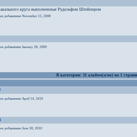
иакального круга выполненные Рудольфом Штейнером
нее добавление November 15, 2008
ее добавление January 28, 2009
В категории: 11 альбом(а/ов) на 1 страни
7
ее добавление April 14, 2010
8
ее добавление June 30, 2010