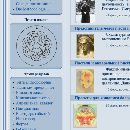
Священное писание
деятельность 
Гетеанума. Смер
Die Methodologie...
21 фото, послед
Печати планет
Представитель человечества
Скульптурна
выполненные Р
38 фото, последн
Пастели и акварельные рис
Факсимильны
оригиналов в 
Архив разделов
воспроизведен
Terra anthroposophia
давлению. Даны
Талантам предела нет
45 фото, последн
Книжная лавка
Книгоиздательство
Проекты для живописи больш
Алфавитный каталог
62 фото, последн
Инициативы
Календарь событий
Наш город
Форум
GA-онлайн