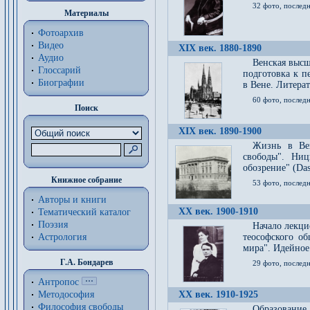
32 фото, последн
Материалы
Фотоархив
Видео
XIX век. 1880-1890
Аудио
Венская высш
Глоссарий
подготовка к п
Биографии
в Вене. Литерат
60 фото, последн
Поиск
XIX век. 1890-1900
Жизнь в Вей
свободы". Ни
обозрение" (Das 
Книжное собрание
53 фото, послед
Авторы и книги
XX век. 1900-1910
Тематический каталог
Поэзия
Начало лекци
Астрология
теософского об
мира". Идейное
Г.А. Бондарев
29 фото, последн
Антропос
Методософия
XX век. 1910-1925
Философия cвободы
Образование 