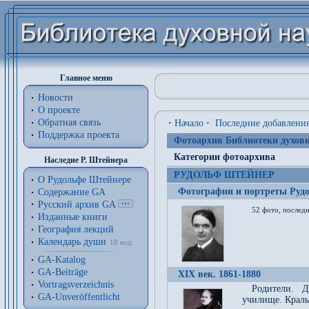
Главное меню
Новости
О проекте
Обратная связь
·
Начало
·
Последние добавлени
Поддержка проекта
Фотоархив Библиотеки духовн
Категории фотоархива
Наследие Р. Штейнера
РУДОЛЬФ ШТЕЙНЕР
О Рудольфе Штейнере
Фотографии и портреты Руд
Содержание GA
Русский архив GA
52 фото, последн
Изданные книги
География лекций
Календарь души
18 нед.
GA-Katalog
GA-Beiträge
XIX век. 1861-1880
Vortragsverzeichnis
Родители. Д
GA-Unveröffentlicht
училище. Краль