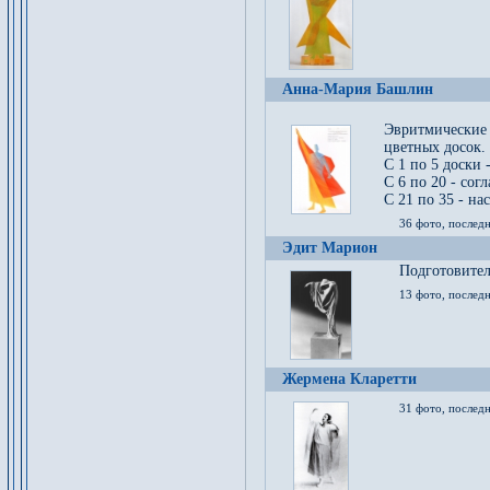
Анна-Мария Башлин
Эвритмические
цветных досок.
С 1 по 5 доски 
С 6 по 20 - сог
С 21 по 35 - на
36 фото, последн
Эдит Марион
Подготовител
13 фото, послед
Жермена Кларетти
31 фото, последн