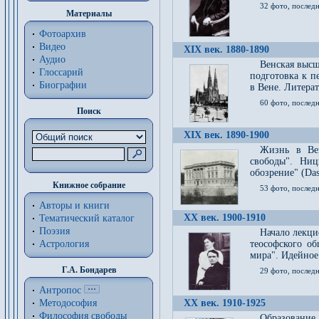
32 фото, последн
Материалы
Фотоархив
Видео
XIX век. 1880-1890
Аудио
Венская высш
Глоссарий
подготовка к п
Биографии
в Вене. Литерат
60 фото, последн
Поиск
XIX век. 1890-1900
Жизнь в Вей
свободы". Ни
обозрение" (Das 
Книжное собрание
53 фото, послед
Авторы и книги
XX век. 1900-1910
Тематический каталог
Поэзия
Начало лекци
Астрология
теософского об
мира". Идейное
Г.А. Бондарев
29 фото, последн
Антропос
Методософия
XX век. 1910-1925
Философия cвободы
Образование 