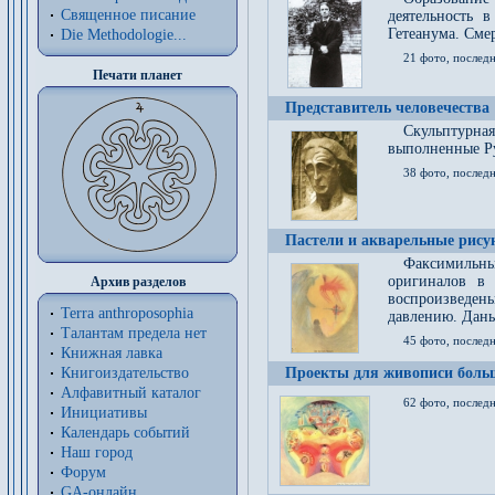
Священное писание
деятельность 
Гетеанума. Смер
Die Methodologie...
21 фото, послед
Печати планет
Представитель человечества
Скульптурна
выполненные Р
38 фото, последн
Пастели и акварельные рис
Факсимильны
оригиналов в 
Архив разделов
воспроизведен
Terra anthroposophia
давлению. Даны
Талантам предела нет
45 фото, последн
Книжная лавка
Книгоиздательство
Проекты для живописи больш
Алфавитный каталог
62 фото, последн
Инициативы
Календарь событий
Наш город
Форум
GA-онлайн