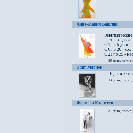
Анна-Мария Башлин
Эвритмические
цветных досок.
С 1 по 5 доски 
С 6 по 20 - сог
С 21 по 35 - на
36 фото, последн
Эдит Марион
Подготовител
13 фото, послед
Жермена Кларетти
31 фото, последн