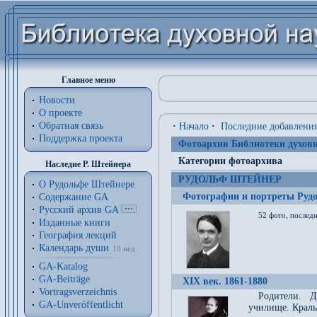
Главное меню
Новости
О проекте
Обратная связь
·
Начало
·
Последние добавлени
Поддержка проекта
Фотоархив Библиотеки духовн
Категории фотоархива
Наследие Р. Штейнера
РУДОЛЬФ ШТЕЙНЕР
О Рудольфе Штейнере
Фотографии и портреты Руд
Содержание GA
Русский архив GA
52 фото, последн
Изданные книги
География лекций
Календарь души
18 нед.
GA-Katalog
GA-Beiträge
XIX век. 1861-1880
Vortragsverzeichnis
Родители. Д
GA-Unveröffentlicht
училище. Краль