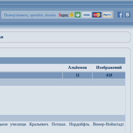
Пожертвовать, spenden, donate
ки
Альбомов
Изображений
11
418
льное училище. Кральевич. Потшах. Нордойфль. Винер-Нойштадт.