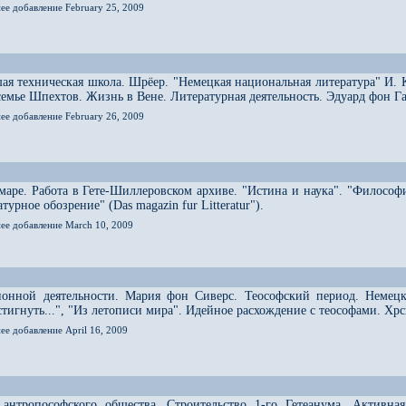
ее добавление February 25, 2009
ая техническая школа. Шрёер. "Немецкая национальная литература" И. 
 семье Шпехтов. Жизнь в Вене. Литературная деятельность. Эдуард фон Г
ее добавление February 26, 2009
аре. Работа в Гете-Шиллеровском архиве. "Истина и наука". "Философ
урное обозрение" (Das magazin fur Litteratur").
нее добавление March 10, 2009
ионной деятельности. Мария фон Сиверс. Теософский период. Немецк
остигнуть...", "Из летописи мира". Идейное расхождение с теософами. Х
ее добавление April 16, 2009
 антропософского общества. Строительство 1-го Гетеанума. Активна