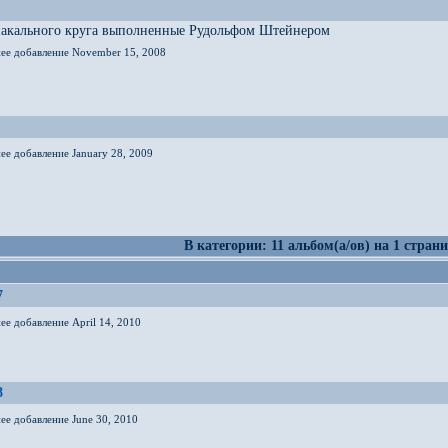
иакального круга выполненные Рудольфом Штейнером
нее добавление November 15, 2008
ее добавление January 28, 2009
В категории: 11 альбом(а/ов) на 1 страни
7
ее добавление April 14, 2010
8
ее добавление June 30, 2010