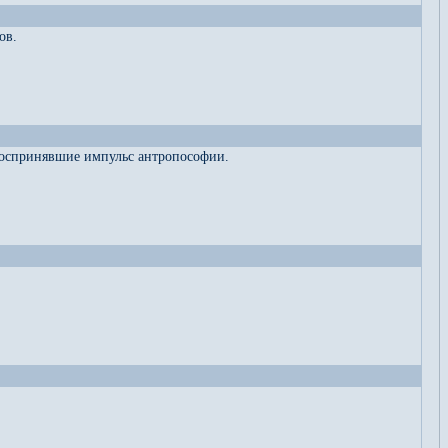
ов.
 воспринявшие импульс антропософии.