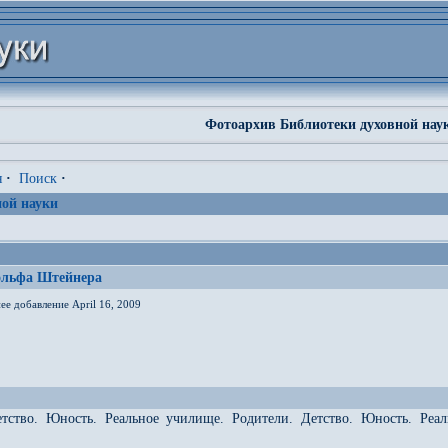
Фотоархив Библиотеки духовной нау
я
·
Поиск
·
ой науки
ольфа Штейнера
ее добавление April 16, 2009
етство. Юность. Реальное училище. Родители. Детство. Юность. Реа