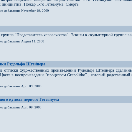
 инициатив. Пожар 1-го Гетеанума. Смерть.
нее добавление November 19, 2009
 группа "Представитель человечества". Эскизы к скульптурной группе
ее добавление August 11, 2008
унки Рудольфа Штейнера
е оттиски художественных произведений Рудольфа Штейнера сделанные
 Цвета в воспроизведены "процессом Granolitho" , который родственны
ее добавление April 09, 2008
ого купола первого Гетеанума
ее добавление April 09, 2008