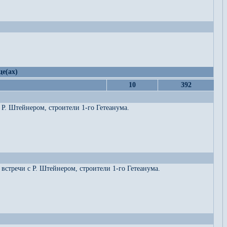
це(ах)
10
392
Р. Штейнером, строители 1-го Гетеанума.
встречи с Р. Штейнером, строители 1-го Гетеанума.