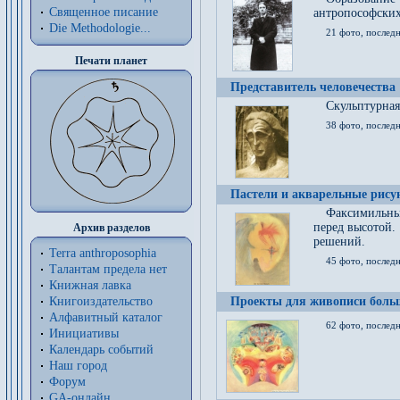
Священное писание
антропософских
Die Methodologie...
21 фото, послед
Печати планет
Представитель человечества
Скульптурная
38 фото, последн
Пастели и акварельные рис
Факсимильны
перед высотой.
Архив разделов
решений.
Terra anthroposophia
45 фото, последн
Талантам предела нет
Книжная лавка
Книгоиздательство
Проекты для живописи больш
Алфавитный каталог
62 фото, последн
Инициативы
Календарь событий
Наш город
Форум
GA-онлайн