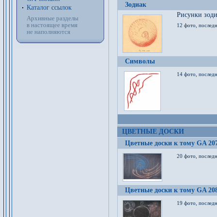
Зодиак
Каталог ссылок
Рисунки зод
Архивные разделы
в настоящее время
12 фото, послед
не наполняются
Символы
14 фото, последн
ЦВЕТНЫЕ ДОСКИ
Цветные доски к тому GA 20
20 фото, последн
Цветные доски к тому GA 20
19 фото, последн