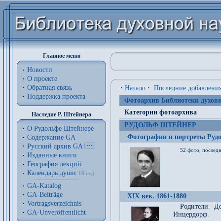
Главное меню
Новости
О проекте
Обратная связь
·
Начало
·
Последние добавлени
Поддержка проекта
Фотоархив Библиотеки духовн
Категории фотоархива
Наследие Р. Штейнера
РУДОЛЬФ ШТЕЙНЕР
О Рудольфе Штейнере
Фотографии и портреты Руд
Содержание GA
Русский архив GA
52 фото, последн
Изданные книги
География лекций
Календарь души
18 нед.
GA-Katalog
GA-Beiträge
XIX век. 1861-1880
Vortragsverzeichnis
Родители. Д
GA-Unveröffentlicht
Инцердорф.