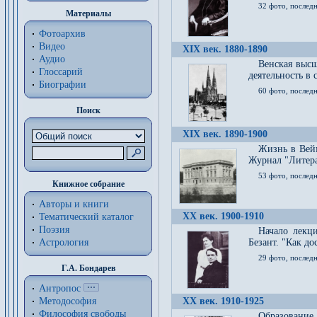
32 фото, последн
Материалы
Фотоархив
Видео
XIX век. 1880-1890
Аудио
Венская высш
Глоссарий
деятельность в
Биографии
60 фото, последн
Поиск
XIX век. 1890-1900
Жизнь в Вейм
Журнал "Литерат
53 фото, послед
Книжное собрание
Авторы и книги
XX век. 1900-1910
Тематический каталог
Поэзия
Начало лекц
Астрология
Безант. "Как д
29 фото, последн
Г.А. Бондарев
Антропос
Методософия
XX век. 1910-1925
Философия cвободы
Образование