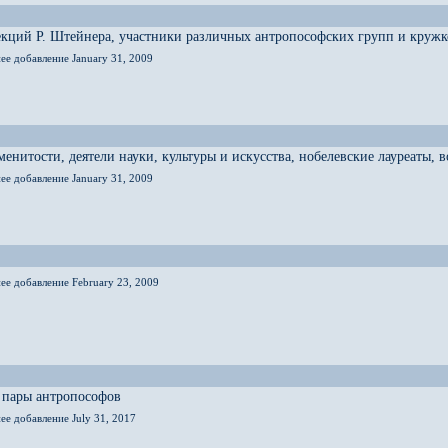
кций Р. Штейнера, участники различных антропософских групп и кружк
ее добавление January 31, 2009
енитости, деятели науки, культуры и искусства, нобелевские лауреаты,
ее добавление January 31, 2009
ее добавление February 23, 2009
 пары антропософов
ее добавление July 31, 2017