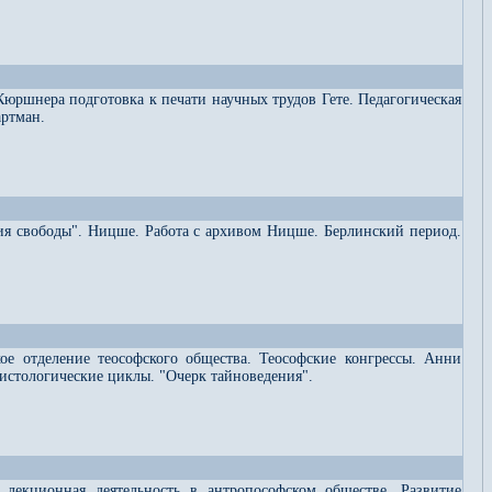
Кюршнера подготовка к печати научных трудов Гете. Педагогическая
артман.
ия свободы". Ницше. Работа с архивом Ницше. Берлинский период.
ое отделение теософского общества. Теософские конгрессы. Анни
рсистологические циклы. "Очерк тайноведения".
я лекционная деятельность в антропософском обществе. Развитие