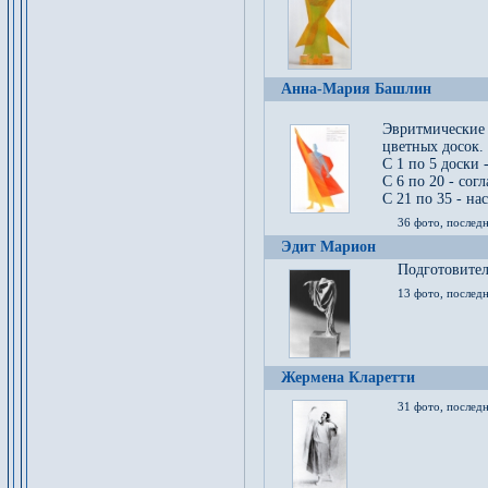
Анна-Мария Башлин
Эвритмические
цветных досок.
С 1 по 5 доски 
С 6 по 20 - сог
С 21 по 35 - на
36 фото, последн
Эдит Марион
Подготовител
13 фото, послед
Жермена Кларетти
31 фото, последн