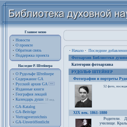
Главное меню
Новости
О проекте
Обратная связь
·
Начало
·
Последние добавлени
Поддержка проекта
Фотоархив Библиотеки духовн
Категории фотоархива
Наследие Р. Штейнера
РУДОЛЬФ ШТЕЙНЕР
О Рудольфе Штейнере
Фотографии и портреты Руд
Содержание GA
Русский архив GA
52 фото, последн
Изданные книги
География лекций
Календарь души
18 нед.
GA-Katalog
GA-Beiträge
XIX век. 1861-1880
Vortragsverzeichnis
Родители. Д
GA-Unveröffentlicht
училище. Краль