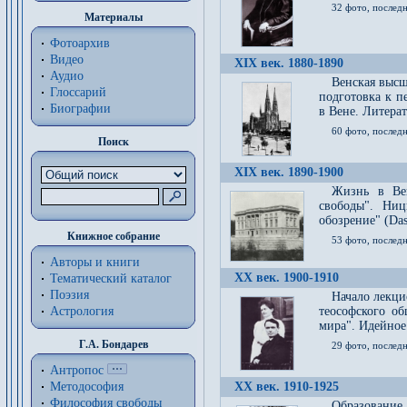
32 фото, последн
Материалы
Фотоархив
Видео
XIX век. 1880-1890
Аудио
Венская высш
Глоссарий
подготовка к п
Биографии
в Вене. Литерат
60 фото, последн
Поиск
XIX век. 1890-1900
Жизнь в Вей
свободы". Ни
обозрение" (Das 
Книжное собрание
53 фото, послед
Авторы и книги
XX век. 1900-1910
Тематический каталог
Поэзия
Начало лекци
Астрология
теософского об
мира". Идейное
Г.А. Бондарев
29 фото, последн
Антропос
Методософия
XX век. 1910-1925
Философия cвободы
Образование 