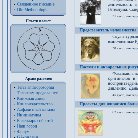
Священное писание
деятельность 
Гетеанума. Смер
Die Methodologie...
21 фото, послед
Печати планет
Представитель человечества
Скульптурна
выполненные Р
38 фото, последн
Пастели и акварельные рис
Факсимильны
оригиналов в 
Архив разделов
воспроизведен
Terra anthroposophia
давлению. Даны
Талантам предела нет
45 фото, последн
Книжная лавка
Книгоиздательство
Проекты для живописи больш
Алфавитный каталог
62 фото, последн
Инициативы
Календарь событий
Наш город
Форум
GA-онлайн