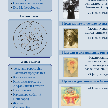
Священное писание
деятельность 
Гетеанума. Смер
Die Methodologie...
21 фото, послед
Печати планет
Представитель человечества
Скульптурна
выполненные Р
38 фото, последн
Пастели и акварельные рис
Факсимильны
оригиналов в 
Архив разделов
воспроизведен
Terra anthroposophia
давлению. Даны
Талантам предела нет
45 фото, последн
Книжная лавка
Проекты для живописи больш
Книгоиздательство
Алфавитный каталог
62 фото, последн
Инициативы
Календарь событий
Наш город
Форум
GA-онлайн