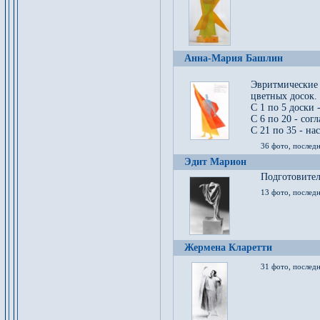
Анна-Мария Башлин
Эвритмические
цветных досок.
С 1 по 5 доски 
С 6 по 20 - сог
С 21 по 35 - на
36 фото, последн
Эдит Марион
Подготовител
13 фото, послед
Жермена Кларетти
31 фото, последн