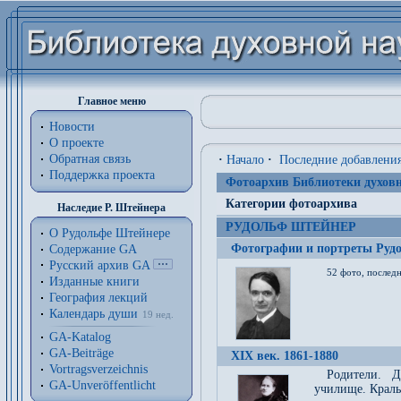
Главное меню
Новости
О проекте
Обратная связь
·
Начало
·
Последние добавлени
Поддержка проекта
Фотоархив Библиотеки духовн
Категории фотоархива
Наследие Р. Штейнера
РУДОЛЬФ ШТЕЙНЕР
О Рудольфе Штейнере
Фотографии и портреты Руд
Содержание GA
Русский архив GA
52 фото, последн
Изданные книги
География лекций
Календарь души
19 нед.
GA-Katalog
GA-Beiträge
XIX век. 1861-1880
Vortragsverzeichnis
Родители. Д
GA-Unveröffentlicht
училище. Краль