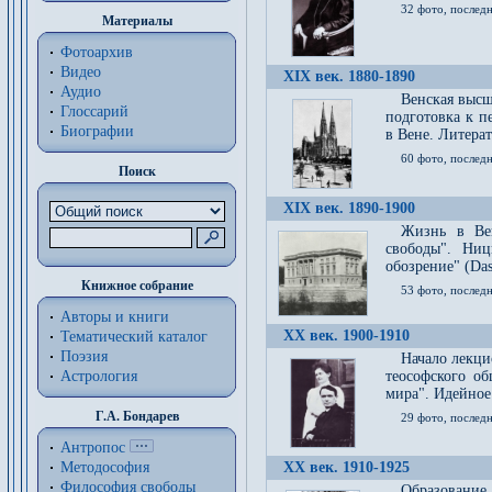
32 фото, последн
Материалы
Фотоархив
Видео
XIX век. 1880-1890
Аудио
Венская высш
Глоссарий
подготовка к п
Биографии
в Вене. Литерат
60 фото, последн
Поиск
XIX век. 1890-1900
Жизнь в Вей
свободы". Ни
обозрение" (Das 
Книжное собрание
53 фото, послед
Авторы и книги
XX век. 1900-1910
Тематический каталог
Поэзия
Начало лекци
Астрология
теософского об
мира". Идейное
Г.А. Бондарев
29 фото, последн
Антропос
Методософия
XX век. 1910-1925
Философия cвободы
Образование 