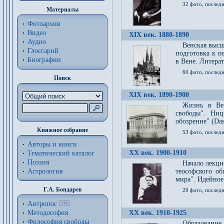
32 фото, последн
Материалы
Фотоархив
Видео
XIX век. 1880-1890
Аудио
Венская высш
Глоссарий
подготовка к п
Биографии
в Вене. Литерат
60 фото, последн
Поиск
XIX век. 1890-1900
Жизнь в Вей
свободы". Ни
обозрение" (Das 
Книжное собрание
53 фото, послед
Авторы и книги
XX век. 1900-1910
Тематический каталог
Поэзия
Начало лекци
Астрология
теософского об
мира". Идейное
Г.А. Бондарев
29 фото, последн
Антропос
Методософия
XX век. 1910-1925
Философия cвободы
Образование 