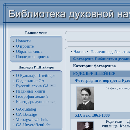
Главное меню
Новости
О проекте
Обратная связь
·
Начало
·
Последние добавлени
Поддержка проекта
Фотоархив Библиотеки духовн
Категории фотоархива
Наследие Р. Штейнера
РУДОЛЬФ ШТЕЙНЕР
О Рудольфе Штейнере
Фотографии и портреты Руд
Содержание GA
Русский архив GA
52 фото, последн
Изданные книги
География лекций
Календарь души
18 нед.
GA-Katalog
GA-Beiträge
XIX век. 1861-1880
Vortragsverzeichnis
Родители. Д
GA-Unveröffentlicht
училище. Краль