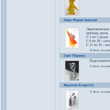
Анна-Мария Башлин
Эвритмические
цветных досок.
С 1 по 5 доски 
С 6 по 20 - сог
С 21 по 35 - на
36 фото, последн
Эдит Марион
Подготовител
13 фото, послед
Жермена Кларетти
31 фото, последн