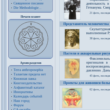
Священное писание
деятельность 
Гетеанума. Смер
Die Methodologie...
21 фото, послед
Печати планет
Представитель человечества
Скульптурна
выполненные Р
38 фото, последн
Пастели и акварельные рис
Факсимильны
оригиналов в 
Архив разделов
воспроизведен
Terra anthroposophia
давлению. Даны
Талантам предела нет
45 фото, последн
Книжная лавка
Проекты для живописи больш
Книгоиздательство
Алфавитный каталог
62 фото, последн
Инициативы
Календарь событий
Наш город
Форум
GA-онлайн