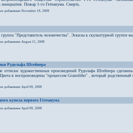
 инициатив. Пожар 1-го Гетеанума. Смерть.
нее добавление November 19, 2009
 группа "Представитель человечества". Эскизы к скульптурной группе
ее добавление August 11, 2008
унки Рудольфа Штейнера
е оттиски художественных произведений Рудольфа Штейнера сделанные
 Цвета в воспроизведены "процессом Granolitho" , который родственны
ее добавление April 09, 2008
ого купола первого Гетеанума
ее добавление April 09, 2008