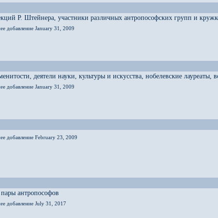
кций Р. Штейнера, участники различных антропософских групп и кружк
ее добавление January 31, 2009
енитости, деятели науки, культуры и искусства, нобелевские лауреаты,
ее добавление January 31, 2009
ее добавление February 23, 2009
 пары антропософов
ее добавление July 31, 2017