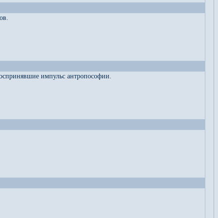
ов.
 воспринявшие импульс антропософии.