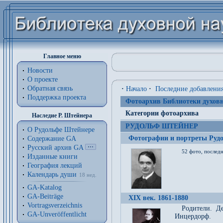
Главное меню
Новости
О проекте
Обратная связь
·
Начало
·
Последние добавлени
Поддержка проекта
Фотоархив Библиотеки духовн
Категории фотоархива
Наследие Р. Штейнера
РУДОЛЬФ ШТЕЙНЕР
О Рудольфе Штейнере
Фотографии и портреты Руд
Содержание GA
Русский архив GA
52 фото, последн
Изданные книги
География лекций
Календарь души
18 нед.
GA-Katalog
GA-Beiträge
XIX век. 1861-1880
Vortragsverzeichnis
Родители. Д
GA-Unveröffentlicht
Инцердорф.