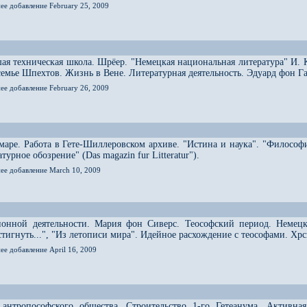
ее добавление February 25, 2009
ая техническая школа. Шрёер. "Немецкая национальная литература" И. 
 семье Шпехтов. Жизнь в Вене. Литературная деятельность. Эдуард фон Г
ее добавление February 26, 2009
аре. Работа в Гете-Шиллеровском архиве. "Истина и наука". "Философ
урное обозрение" (Das magazin fur Litteratur").
нее добавление March 10, 2009
ионной деятельности. Мария фон Сиверс. Теософский период. Немецк
остигнуть...", "Из летописи мира". Идейное расхождение с теософами. Х
ее добавление April 16, 2009
 антропософского общества. Строительство 1-го Гетеанума. Активна