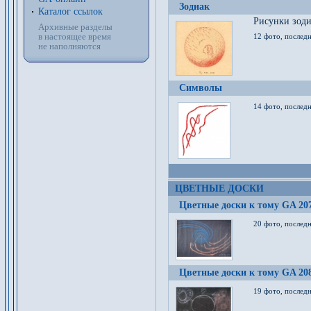
Зодиак
Каталог ссылок
Рисунки зод
Архивные разделы
в настоящее время
12 фото, послед
не наполняются
Символы
14 фото, последн
ЦВЕТНЫЕ ДОСКИ
Цветные доски к тому GA 20
20 фото, последн
Цветные доски к тому GA 20
19 фото, последн