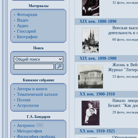
32 фото, последн
Материалы
Фотоархив
Видео
XIX век. 1880-1890
Аудио
Венская высш
Глоссарий
деятельность в
Биографии
60 фото, последн
Поиск
XIX век. 1890-1900
Жизнь в Вейм
Журнал "Литерат
53 фото, послед
Книжное собрание
Авторы и книги
XX век. 1900-1910
Тематический каталог
Поэзия
Начало лекц
Астрология
Безант. "Как д
29 фото, последн
Г.А. Бондарев
Антропос
Методософия
XX век. 1910-1925
Философия cвободы
Образование