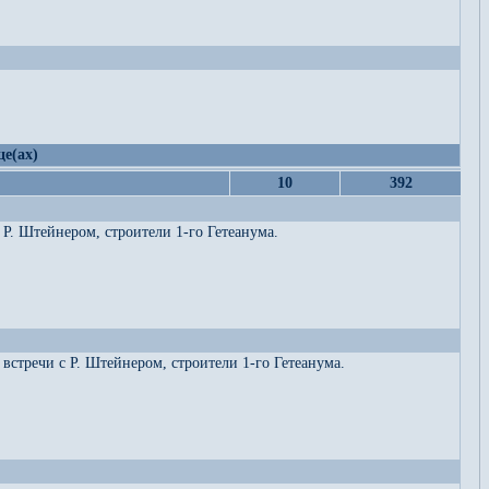
це(ах)
10
392
Р. Штейнером, строители 1-го Гетеанума.
встречи с Р. Штейнером, строители 1-го Гетеанума.