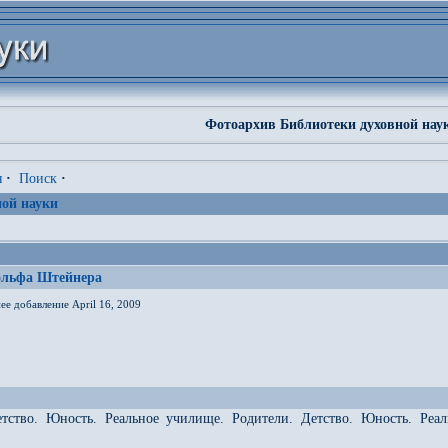
Фотоархив Библиотеки духовной нау
я
·
Поиск
·
ой науки
ольфа Штейнера
ее добавление April 16, 2009
етство. Юность. Реальное училище. Родители. Детство. Юность. Реа