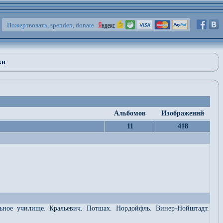
Пожертвовать, spenden, donate
ки
Альбомов
Изображений
11
418
льное училище. Кральевич. Потшах. Нордойфль. Винер-Нойштадт.