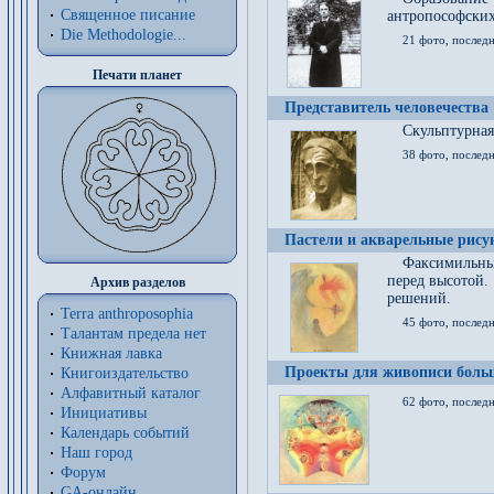
Священное писание
антропософских
Die Methodologie...
21 фото, послед
Печати планет
Представитель человечества
Скульптурная
38 фото, последн
Пастели и акварельные рис
Факсимильны
перед высотой.
Архив разделов
решений.
Terra anthroposophia
45 фото, последн
Талантам предела нет
Книжная лавка
Проекты для живописи больш
Книгоиздательство
Алфавитный каталог
62 фото, последн
Инициативы
Календарь событий
Наш город
Форум
GA-онлайн