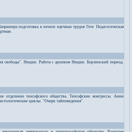
Кюршнера подготовка к печати научных трудов Гете. Педагогическая
артман.
ия свободы". Ницше. Работа с архивом Ницше. Берлинский период.
ое отделение теософского общества. Теософские конгрессы. Анни
рсистологические циклы. "Очерк тайноведения".
я лекционная деятельность в антропософском обществе. Развитие