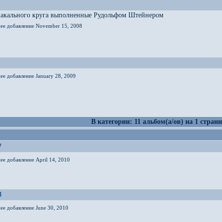
иакального круга выполненные Рудольфом Штейнером
нее добавление November 15, 2008
ее добавление January 28, 2009
В категории: 11 альбом(а/ов) на 1 страни
7
ее добавление April 14, 2010
8
ее добавление June 30, 2010